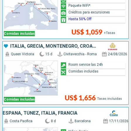
Paquete WiFi*
Créditos para excursiones
Hasta 50% Off
US$ 1,059
+Tasas
Comidas incluidas
ITALIA, GRECIA, MONTENEGRO, CROACIA, MALTA, ESPAÑA
Queen Victoria
15 d
Civitavecchia - Roma
24/08/2026
Room service las 24h
Comidas incluidas
US$ 1,656
Tasas incluidas
Comidas incluidas
ESPAÑA, TÚNEZ, ITALIA, FRANCIA
Costa Pacifica
8 d
Barcelona
17/11/2026