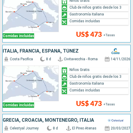
Niños Gratis
Club de niños gratis desde los 3
Gastronomía italiana
Comidas incluidas
US$ 473
+Tasas
Comidas incluidas
ITALIA, FRANCIA, ESPAÑA, TÚNEZ
Costa Pacifica
8 d
Civitavecchia - Roma
14/11/2026
Niños Gratis
Club de niños gratis desde los 3
Gastronomía italiana
Comidas incluidas
US$ 473
+Tasas
Comidas incluidas
GRECIA, CROACIA, MONTENEGRO, ITALIA
Celestyal Journey
8 d
El Pireo Atenas
20/03/2027