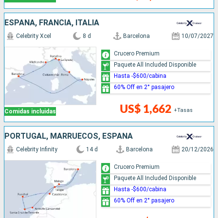
ESPAÑA, FRANCIA, ITALIA
Celebrity Xcel
8 d
Barcelona
10/07/2027
Crucero Premium
Paquete All Included Disponible
Hasta -$600/cabina
60% Off en 2° pasajero
US$ 1,662
+Tasas
Comidas incluidas
PORTUGAL, MARRUECOS, ESPAÑA
Celebrity Infinity
14 d
Barcelona
20/12/2026
Crucero Premium
Paquete All Included Disponible
Hasta -$600/cabina
60% Off en 2° pasajero