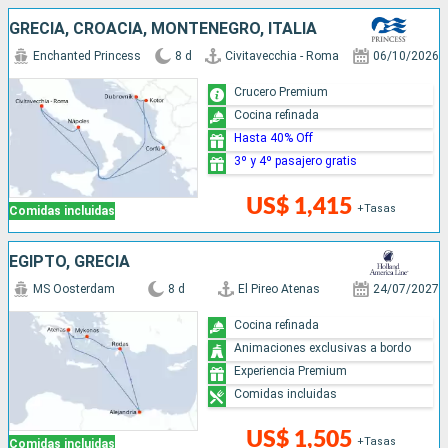
GRECIA, CROACIA, MONTENEGRO, ITALIA
Enchanted Princess
8 d
Civitavecchia - Roma
06/10/2026
Crucero Premium
Cocina refinada
Hasta 40% Off
3º y 4º pasajero gratis
US$ 1,415
+Tasas
Comidas incluidas
EGIPTO, GRECIA
MS Oosterdam
8 d
El Pireo Atenas
24/07/2027
Cocina refinada
Animaciones exclusivas a bordo
Experiencia Premium
Comidas incluidas
US$ 1,505
+Tasas
Comidas incluidas