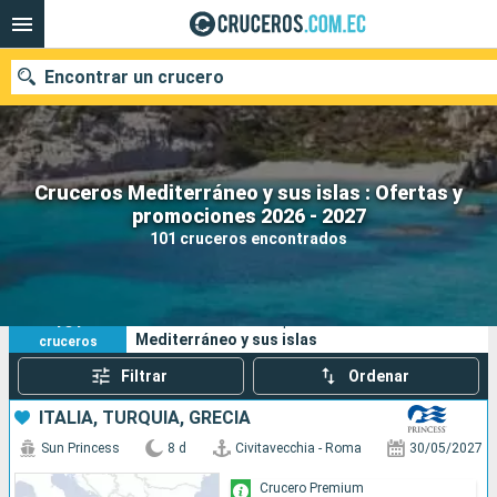
Encontrar un crucero
Cruceros Mediterráneo y sus islas : Ofertas y
Nuestros destinos
promociones 2026 - 2027
101 cruceros encontrados
Fecha de salida
Puertos
Compañías
101
Sus criterios de búsqueda:
Mediterráneo y sus islas
cruceros
Buscar
Filtrar
Ordenar
ITALIA, TURQUÍA, GRECIA
Sun Princess
8 d
Civitavecchia - Roma
30/05/2027
Crucero Premium