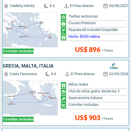
Celebrity Infinity
8 d
El Pireo Atenas
08/08/2027
Tarifas exclusivas
Crucero Premium
Paquete All Included Disponible
Hasta -$600/cabina
US$ 896
+Tasas
Comidas incluidas
GRECIA, MALTA, ITALIA
Costa Fascinosa
8 d
El Pireo Atenas
02/09/2026
Niños Gratis
Club de niños gratis desde los 3
Gastronomía italiana
Comidas incluidas
US$ 903
+Tasas
Comidas incluidas