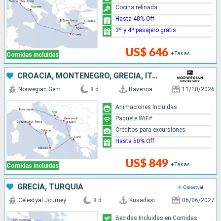
Cocina refinada
Hasta 40% Off
3º y 4º pasajero gratis
US$ 646
+Tasas
Comidas incluidas
CROACIA, MONTENEGRO, GRECIA, ITALIA
Norwegian Gem
8 d
Ravenna
11/10/2026
Animaciones Incluidas
Paquete WiFi*
Créditos para excursiones
Hasta 50% Off
US$ 849
+Tasas
Comidas incluidas
GRECIA, TURQUÍA
Celestyal Journey
8 d
Kusadasi
06/06/2027
Bebidas Incluidas en Comidas