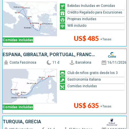
Bebidas Incluidas en Comidas
Crédito Regalado para Excursiones
Propinas incluidas
Wifi incluido
US$ 485
+Tasas
Comidas incluidas
ESPAÑA, GIBRALTAR, PORTUGAL, FRANCIA, ITALIA
Costa Fascinosa
11 d
Barcelona
16/11/2026
Club de niños gratis desde los 3
Gastronomía italiana
Comidas incluidas
US$ 635
+Tasas
Comidas incluidas
TURQUÍA, GRECIA