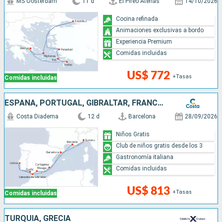
MS Oosterdam
11 d
El Pireo Atenas
14/10/2026
Cocina refinada
Animaciones exclusivas a bordo
Experiencia Premium
Comidas incluidas
US$ 772
+Tasas
Comidas incluidas
ESPAÑA, PORTUGAL, GIBRALTAR, FRANCIA, ITALIA
Costa Diadema
12 d
Barcelona
28/09/2026
Niños Gratis
Club de niños gratis desde los 3
Gastronomía italiana
Comidas incluidas
US$ 813
+Tasas
Comidas incluidas
TURQUÍA, GRECIA