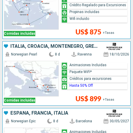
Crédito Regalado para Excursiones
Propinas incluidas
Wifi incluido
US$ 875
+Tasas
Comidas incluidas
ITALIA, CROACIA, MONTENEGRO, GRECIA
Norwegian Pearl
8 d
Ravenna
18/10/2026
Animaciones Incluidas
Paquete WiFi*
Créditos para excursiones
Hasta 50% Off
US$ 899
+Tasas
Comidas incluidas
ESPAÑA, FRANCIA, ITALIA
Norwegian Epic
8 d
Barcelona
30/05/2027
Animaciones Incluidas