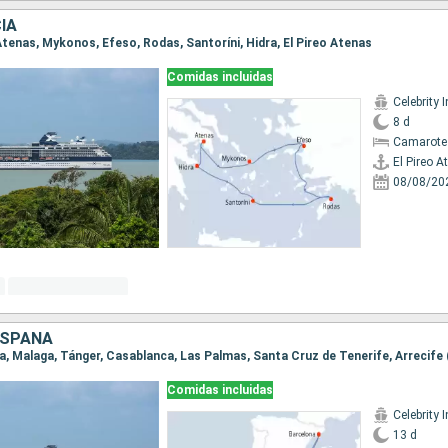
IA
o Atenas, Mykonos, Efeso, Rodas, Santoríni, Hidra, El Pireo Atenas
Comidas incluidas
Celebrity I
8 d
Camarote 
El Pireo A
08/08/20
ESPAÑA
Comidas incluidas
Celebrity I
13 d