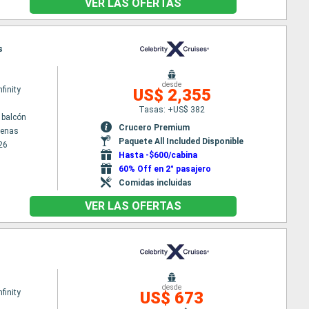
VER LAS OFERTAS
s
desde
nfinity
US$ 2,355
Tasas: +US$ 382
 balcón
Crucero Premium
tenas
Paquete All Included Disponible
26
Hasta -$600/cabina
60% Off en 2° pasajero
Comidas incluidas
VER LAS OFERTAS
desde
nfinity
US$ 673