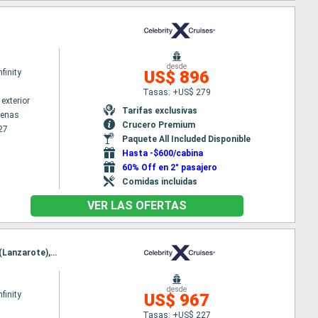
desde
nfinity
US$ 896
Tasas: +US$ 279
exterior
Tarifas exclusivas
tenas
Crucero Premium
27
Paquete All Included Disponible
Hasta -$600/cabina
60% Off en 2° pasajero
Comidas incluidas
VER LAS OFERTAS
Itinerario : Barcelona, Malaga, Tánger, Casablanca, Las Palmas, Santa Cruz de Tenerife, Arrecife (Lanzarote), Gibraltar, Barcelona
desde
nfinity
US$ 967
Tasas: +US$ 227