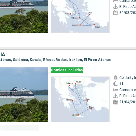
Camarote 
El Pireo A
30/08/20
ÍA
 Atenas, Salónica, Kavala, Efeso, Rodas, Iraklion, El Pireo Atenas
Comidas incluidas
Celebrity I
11 d
Camarote
El Pireo A
21/04/20