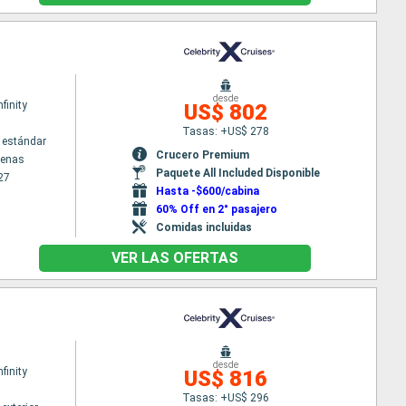
desde
nfinity
US$ 802
Tasas: +US$ 278
 estándar
Crucero Premium
tenas
Paquete All Included Disponible
27
Hasta -$600/cabina
60% Off en 2° pasajero
Comidas incluidas
VER LAS OFERTAS
desde
nfinity
US$ 816
Tasas: +US$ 296