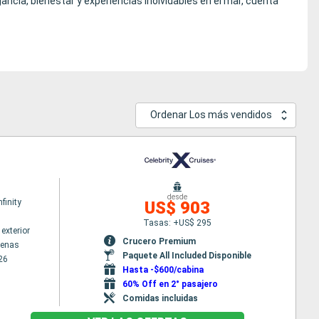
egancia, bienestar y experiencias inolvidables en el mar, cuenta
Ordenar Los más vendidos
desde
nfinity
US$ 903
Tasas: +US$ 295
exterior
Crucero Premium
tenas
Paquete All Included Disponible
26
Hasta -$600/cabina
60% Off en 2° pasajero
Comidas incluidas