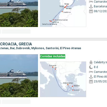
Camarote
Barcelona
08/12/20
CROACIA, GRECIA
o Atenas, Bar, Dubrovnik, Mykonos, Santoríni, El Pireo Atenas
Comidas incluidas
Celebrity I
8 d
Camarote 
El Pireo A
23/05/20