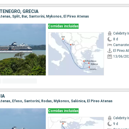
TENEGRO, GRECIA
 Atenas, Split, Bar, Santoríni, Mykonos, El Pireo Atenas
Comidas incluidas
Celebrity I
8 d
Camarote
El Pireo A
13/06/20
IA
o Atenas, Efeso, Santoríni, Rodas, Mykonos, Salónica, El Pireo Atenas
Comidas incluidas
Celebrity I
9 d