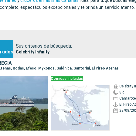
iterráneo
y
cruceros en las Islas Canarias
. Ideal para ti, que buscas el
 completo, espectáculos excepcionales y te brinda un servicio atento.
Sus criterios de búsqueda:
rados
Celebrity Infinity
RECIA
o Atenas, Rodas, Efeso, Mykonos, Salónica, Santoríni, El Pireo Atenas
Comidas incluidas
Celebrity I
8 d
Camarote 
El Pireo A
23/08/20