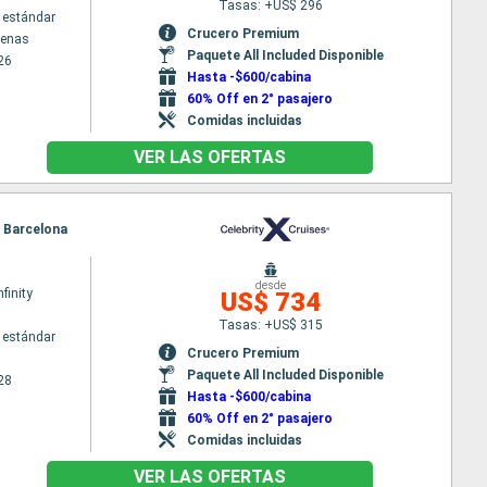
Tasas: +US$ 296
 estándar
Crucero Premium
tenas
Paquete All Included Disponible
26
Hasta -$600/cabina
60% Off en 2° pasajero
Comidas incluidas
VER LAS OFERTAS
, Barcelona
desde
nfinity
US$ 734
Tasas: +US$ 315
 estándar
Crucero Premium
Paquete All Included Disponible
28
Hasta -$600/cabina
60% Off en 2° pasajero
Comidas incluidas
VER LAS OFERTAS