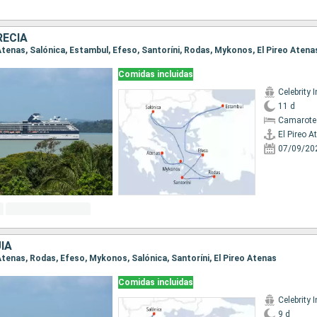
RECIA
o Atenas, Salónica, Estambul, Efeso, Santoríni, Rodas, Mykonos, El Pireo Atena
Comidas incluidas
Celebrity I
11 d
Camarote
El Pireo A
07/09/20
ÍA
o Atenas, Rodas, Efeso, Mykonos, Salónica, Santoríni, El Pireo Atenas
Comidas incluidas
Celebrity I
9 d