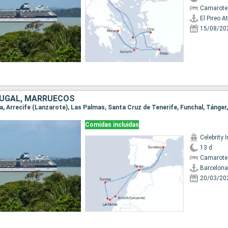
Camarote
El Pireo A
15/08/20
TUGAL, MARRUECOS
na, Arrecife (Lanzarote), Las Palmas, Santa Cruz de Tenerife, Funchal, Tánger
Comidas incluidas
Celebrity I
13 d
Camarote
Barcelona
20/03/20