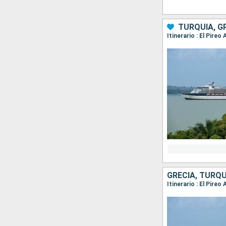
TURQUÍA, G
Itinerario : El Pire
GRECIA, TURQU
Itinerario : El Pire