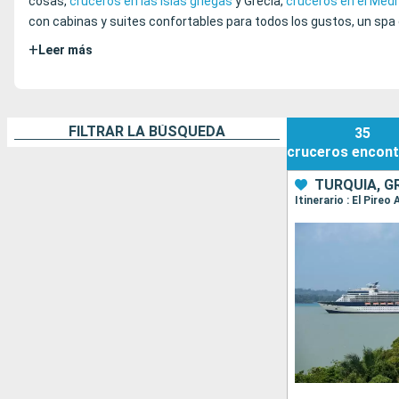
cosas,
cruceros en las islas griegas
y Grecia,
cruceros en el Med
con cabinas y suites confortables para todos los gustos, un spa
+
Leer más
FILTRAR LA BÚSQUEDA
35
cruceros
encont
TURQUÍA, G
Itinerario : El Pire