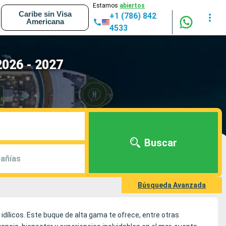
Estamos
abiertos
Caribe sin Visa
+1 (786) 842
Americana
4533
2026 - 2027
Buscar
añías
Búsqueda Avanzada
dílicos. Este buque de alta gama te ofrece, entre otras