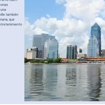
zonas
n una
ille también
naria, que
entretenimiento