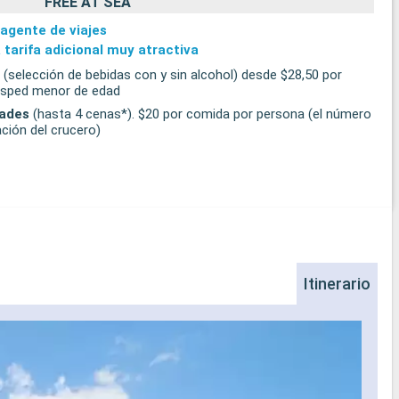
FREE AT SEA
 agente de viajes
 tarifa adicional muy atractiva
(selección de bebidas con y sin alcohol) desde $28,50 por
uésped menor de edad
dades
(hasta 4 cenas*). $20 por comida por persona (el número
ción del crucero)
Itinerario
Na
Los d
insta