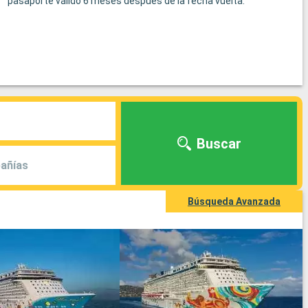
pasaporte válido 6 meses después de la fecha vuelta.
Buscar
añías
Búsqueda Avanzada