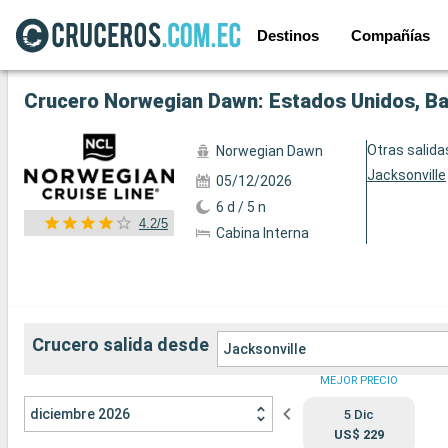
Destinos
Compañías
Ver las 38 fotos siguientes
Crucero Norwegian Dawn: Estados Unidos, Ba
Otras salida
Norwegian Dawn
Jacksonville
05/12/2026
6 d / 5 n
4.2/5
Cabina Interna
Crucero salida desde
Jacksonville
MEJOR PRECIO
diciembre 2026
5 Dic
US$ 229