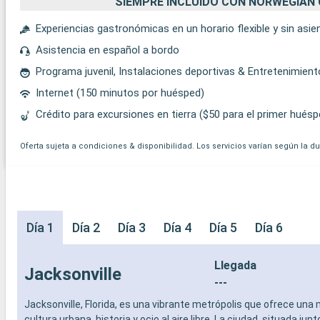
SIEMPRE INCLUIDO CON NORWEGIAN 
Experiencias gastronómicas en un horario flexible y sin asi
Asistencia en español a bordo
Programa juvenil, Instalaciones deportivas & Entretenimien
Internet (150 minutos por huésped)
Crédito para excursiones en tierra ($50 para el primer huésp
Oferta sujeta a condiciones & disponibilidad. Los servicios varían según la d
Día 1
Día 2
Día 3
Día 4
Día 5
Día 6
Llegada
Jacksonville
---
Jacksonville, Florida, es una vibrante metrópolis que ofrece una
cultura urbana, historia y ocio al aire libre. La ciudad, situada junto