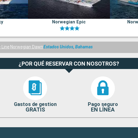
ky
Norwegian Epic
Norw
 Line
Norwegian Dawn
Estados Unidos, Bahamas
¿POR QUÉ RESERVAR CON NOSOTROS?
Gastos de gestion
Pago seguro
GRATIS
EN LÍNEA