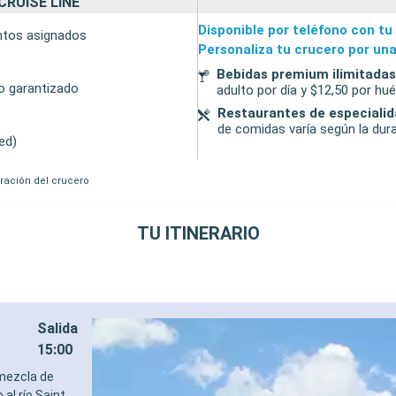
CRUISE LINE
Disponible por teléfono con tu
entos asignados
Personaliza tu crucero por una
Bebidas premium ilimitadas
to garantizado
adulto por día y $12,50 por h
Restaurantes de especiali
de comidas varía según la dura
ed)
uración del crucero
TU ITINERARIO
Salida
15:00
 mezcla de
 al río Saint