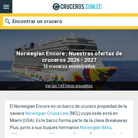
Encontrar un crucero
Norwegian Encore : Nuestras ofertas de
Nuestros destinos
cruceros 2026 - 2027
13 cruceros encontrados
Fecha de salida
Puertos
Compañías
Ver las 143 fotos siguientes
Buscar
El Norwegian Encore es un barco de crucero propiedad de la
naviera
Norwegian Cruise Line
(NCL) cuya sede está en
Miami (USA). Este barco forma parte de la clase Breakaway
Plus, junto a sus buques hermanos
Norwegian Bliss
,
el
Norwegian Joy
y el
Norwegian Escape
. En servicio desde