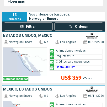
+
Leer más
el año en 2.019, el Norwegian Encore es uno de los buques
más grandes y nuevos de la compañía.
13
Sus criterios de búsqueda:
Norwegian Encore
cruceros
Filtrar
Ordenar
ESTADOS UNIDOS, MÉXICO
Norwegian Encore
6 d
Los Angeles
08/02/2028
Animaciones Incluidas
Paquete WiFi*
Créditos para excursiones
Hasta 50% Off
US$ 359
+Tasas
Comidas incluidas
MÉXICO, ESTADOS UNIDOS
Norwegian Encore
8 d
Los Angeles
01/11/2026
Animaciones Incluidas