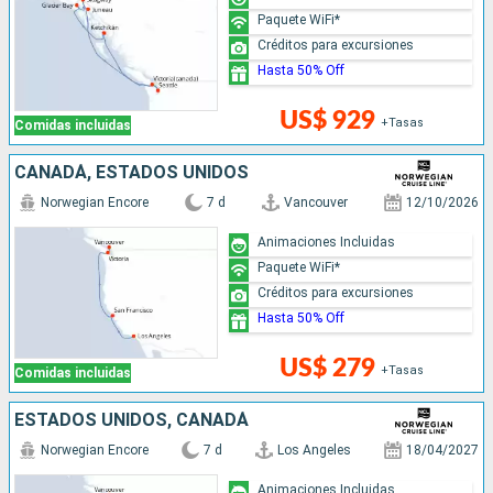
Paquete WiFi*
Créditos para excursiones
Hasta 50% Off
US$ 929
+Tasas
Comidas incluidas
CANADÁ, ESTADOS UNIDOS
Norwegian Encore
7 d
Vancouver
12/10/2026
Animaciones Incluidas
Paquete WiFi*
Créditos para excursiones
Hasta 50% Off
US$ 279
+Tasas
Comidas incluidas
ESTADOS UNIDOS, CANADÁ
Norwegian Encore
7 d
Los Angeles
18/04/2027
Animaciones Incluidas