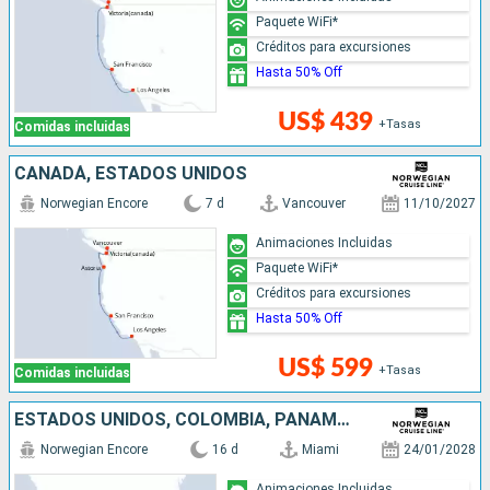
Paquete WiFi*
Créditos para excursiones
Hasta 50% Off
US$ 439
+Tasas
Comidas incluidas
CANADÁ, ESTADOS UNIDOS
Norwegian Encore
7 d
Vancouver
11/10/2027
Animaciones Incluidas
Paquete WiFi*
Créditos para excursiones
Hasta 50% Off
US$ 599
+Tasas
Comidas incluidas
ESTADOS UNIDOS, COLOMBIA, PANAMÁ, PUERTO RICO, GUATEMALA, MÉXICO
Norwegian Encore
16 d
Miami
24/01/2028
Animaciones Incluidas