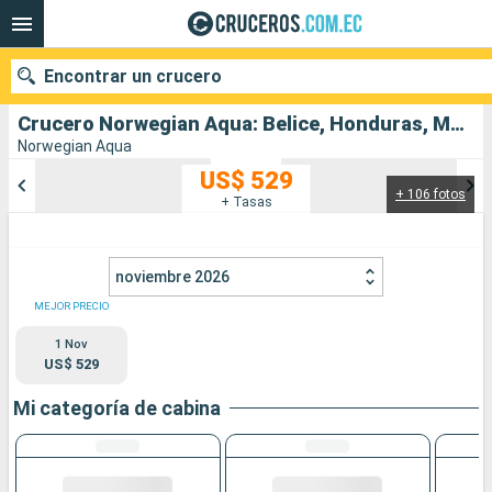
Encontrar un crucero
Crucero Norwegian Aqua: Belice, Honduras, México, Estados Unidos salida desde Miami
Norwegian Aqua
US$ 529
+ 106 fotos
Nuestros destinos
+ Tasas
Fecha de salida
noviembre 2026
Puertos
Compañías
MEJOR PRECIO
1 Nov
Buscar
US$ 529
Mi categoría de cabina