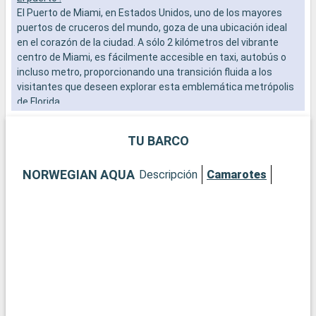
El Puerto de Miami, en Estados Unidos, uno de los mayores
a
puertos de cruceros del mundo, goza de una ubicación ideal
b
en el corazón de la ciudad. A sólo 2 kilómetros del vibrante
s
centro de Miami, es fácilmente accesible en taxi, autobús o
e
incluso metro, proporcionando una transición fluida a los
visitantes que deseen explorar esta emblemática metrópolis
de Florida.
Qué visitar en Miami
TU BARCO
Miami es una exuberante mezcla de cultura, arte y playas.
Empiece por el distrito de Wynwood para admirar sus
NORWEGIAN AQUA
Descripción
Camarotes
famosos murales y galerías de arte vanguardista. El histórico
distrito Art Decó de South Beach le transportará a los años 30
con sus coloridos edificios y su ambiente vintage. Para una
experiencia más natural, el Parque Nacional de los Everglades,
a poca distancia en coche, ofrece una aventura por los
pantanos, con la posibilidad de avistar caimanes. Descubra la
Pequeña Habana, donde la cultura cubana se palpa en cada
esquina.
Qué visitar en la zona