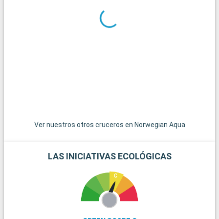
En los alrededores de Miami se ofrecen numerosas
excursiones. Key West, el extremo más meridional de Estados
Unidos, es accesible por una carretera panorámica y ofrece
un ambiente relajado con casas de colores y puestas de sol
espectaculares. Las islas de las Bahamas, las joyas del
Caribe, están a poca distancia en barco y son un paraíso para
pasar el día en sus playas de arena blanca. Para los amantes
del submarinismo, los arrecifes de coral de Cayo Largo
ofrecen una experiencia submarina extraordinaria. Estos
destinos alrededor de Miami revelan la belleza natural y la
diversidad cultural de la región.
Ver nuestros otros cruceros en Norwegian Aqua
LAS INICIATIVAS ECOLÓGICAS