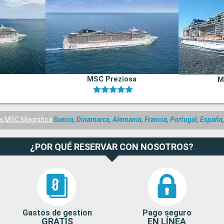
MSC Preziosa
M
s
MSC Magnifica
Suecia, Dinamarca, Alemania, Francia, Portugal, España, 
¿POR QUÉ RESERVAR CON NOSOTROS?
Gastos de gestion
Pago seguro
GRATIS
EN LÍNEA