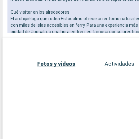
Qué visitar en los alrededores
El archipiélago que rodea Estocolmo ofrece un entorno natural e
con miles de islas accesibles en ferry. Para una experiencia más c
ciudad de Uppsala, a una hora en tren, es famosa por su prestig
universidad y su catedral. Sigtuna, la ciudad más antigua de Sue
encantadora visión de la historia sueca con sus iglesias y ruinas
Por último, para una escapada a la naturaleza, el Parque Naciona
ofrece excursiones por un paisaje forestal virgen.
Fotos y videos
Actividades