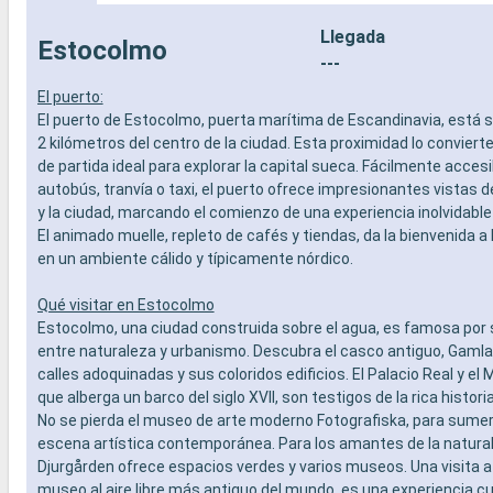
Llegada
Estocolmo
---
El puerto:
El puerto de Estocolmo, puerta marítima de Escandinavia, está 
2 kilómetros del centro de la ciudad. Esta proximidad lo conviert
de partida ideal para explorar la capital sueca. Fácilmente accesi
autobús, tranvía o taxi, el puerto ofrece impresionantes vistas d
y la ciudad, marcando el comienzo de una experiencia inolvidabl
El animado muelle, repleto de cafés y tiendas, da la bienvenida a 
en un ambiente cálido y típicamente nórdico.
Qué visitar en Estocolmo
Estocolmo, una ciudad construida sobre el agua, es famosa por
entre naturaleza y urbanismo. Descubra el casco antiguo, Gamla
calles adoquinadas y sus coloridos edificios. El Palacio Real y el
que alberga un barco del siglo XVII, son testigos de la rica historia
No se pierda el museo de arte moderno Fotografiska, para sumerg
escena artística contemporánea. Para los amantes de la naturale
Djurgården ofrece espacios verdes y varios museos. Una visita a
museo al aire libre más antiguo del mundo, es una experiencia cul