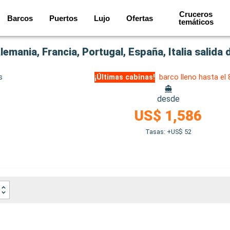
Cruceros
Barcos
Puertos
Lujo
Ofertas
temáticos
emania, Francia, Portugal, España, Italia salid
s
¡Últimas cabinas!
barco lleno hasta el
desde
US$ 1,586
Tasas: +US$ 52