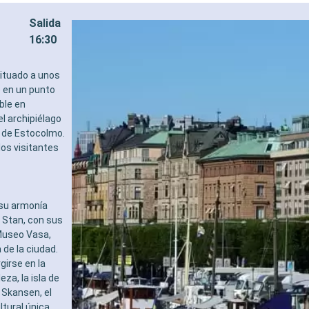
Salida
16:30
situado a unos
e en un punto
ble en
el archipiélago
e de Estocolmo.
los visitantes
 su armonía
 Stan, con sus
 Museo Vasa,
 de la ciudad.
irse en la
za, la isla de
 Skansen, el
tural única.