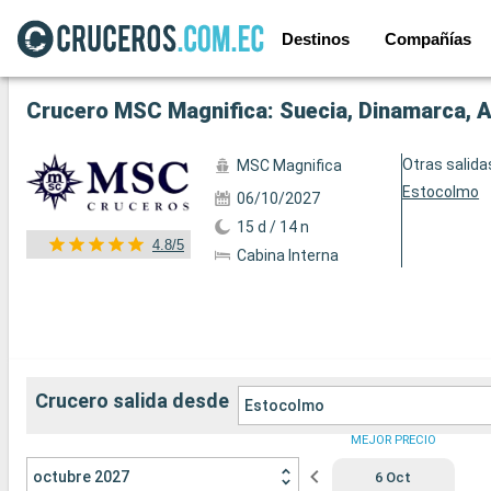
Destinos
Compañías
Ver las 128 fotos siguientes
Crucero MSC Magnifica: Suecia, Dinamarca, Al
Otras salida
MSC Magnifica
Estocolmo
06/10/2027
15 d / 14 n
4.8/5
Cabina Interna
Crucero salida desde
Estocolmo
MEJOR PRECIO
octubre 2027
6 Oct