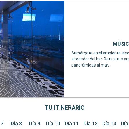
MÚSIC
Sumérgete en el ambiente electr
alrededor del bar. Reta a tus a
panorámicas al mar.
TU ITINERARIO
 7
Día 8
Día 9
Día 10
Día 11
Día 12
Día 13
Día