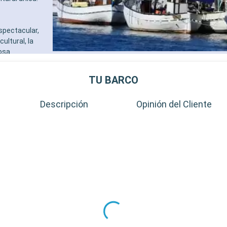
spectacular,
ultural, la
iosa
cia, ofrece una
 medievales.
TU BARCO
l de Tyresta
Descripción
Opinión del Cliente