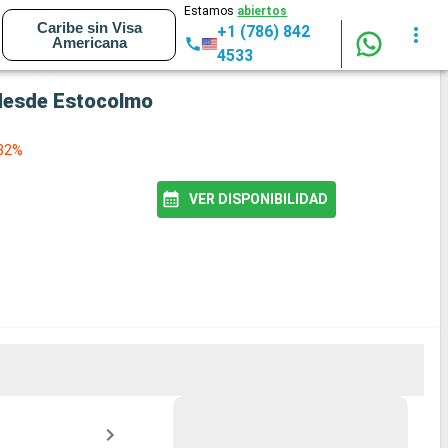
Estamos
abiertos
Caribe sin Visa
+1 (786) 842
Americana
4533
a desde Estocolmo
 82%
VER DISPONIBILIDAD