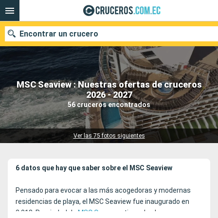
Encontrar un crucero
MSC Seaview : Nuestras ofertas de cruceros
Nuestros destinos
2026 - 2027
56 cruceros encontrados
Fecha de salida
Puertos
Compañías
Ver las 75 fotos siguientes
Buscar
6 datos que hay que saber sobre el MSC Seaview
Pensado para evocar a las más acogedoras y modernas
residencias de playa, el MSC Seaview fue inaugurado en
2.018. Propiedad de
MSC Cruceros
tiene dos buques