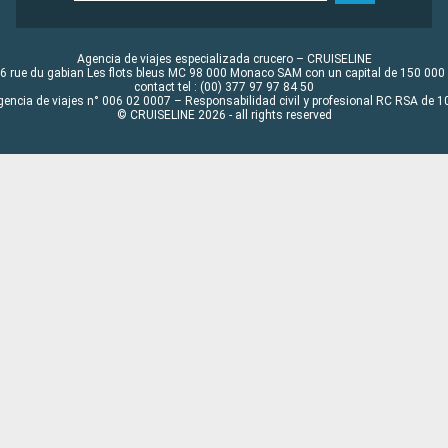
Agencia de viajes especializada crucero – CRUISELINE
6 rue du gabian Les flots bleus MC 98 000 Monaco SAM con un capital de 150 000
contact tel : (00) 377 97 97 84 50
gencia de viajes n° 006 02 0007 – Responsabilidad civil y profesional RC RSA de
© CRUISELINE 2026 - all rights reserved