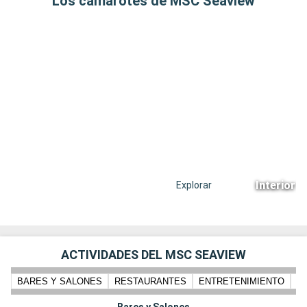
Los camarotes de MSC Seaview
Interior B
Explorar
ACTIVIDADES DEL MSC SEAVIEW
BARES Y SALONES
RESTAURANTES
ENTRETENIMIENTO
N