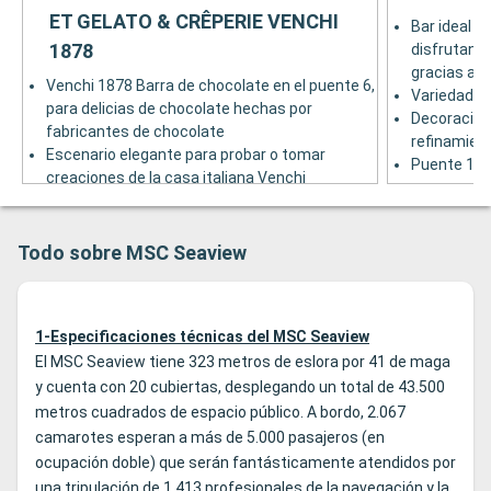
ET GELATO & CRÊPERIE VENCHI
Bar ideal p
1878
disfrutand
gracias a l
Venchi 1878 Barra de chocolate en el puente 6,
Variedad de
para delicias de chocolate hechas por
Decoración
fabricantes de chocolate
refinamien
Escenario elegante para probar o tomar
Puente 16
creaciones de la casa italiana Venchi
Venchi 1878 Gelato & Crêperie en la parte
trasera del Puente 7, para fanáticos de los
panqueques y el helado
Todo sobre MSC Seaview
Helado hecho según la tradición italiana y los
panqueques adornados para satisfacer los
apetitos pequeños y grandes
1-Especificaciones técnicas del MSC Seaview
El MSC Seaview tiene 323 metros de eslora por 41 de maga
y cuenta con 20 cubiertas, desplegando un total de 43.500
metros cuadrados de espacio público. A bordo, 2.067
camarotes esperan a más de 5.000 pasajeros (en
ocupación doble) que serán fantásticamente atendidos por
una tripulación de 1.413 profesionales de la navegación y la