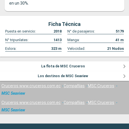
en un 30%.
Ficha Técnica
Puesta en servicio:
2018
N° de pasajeros:
5179
N° tripunlates:
1413
Manga:
41
m
Eslora:
323
m
Velocidad:
21
Nudos
La flota de MSC Cruceros
Los destinos de MSC Seaview
Cruceros www.cruceros.com.ec
Compañías
MSC Cruceros
MSC Seaview
Cruceros www.cruceros.com.ec
Compañías
MSC Cruceros
MSC Seaview