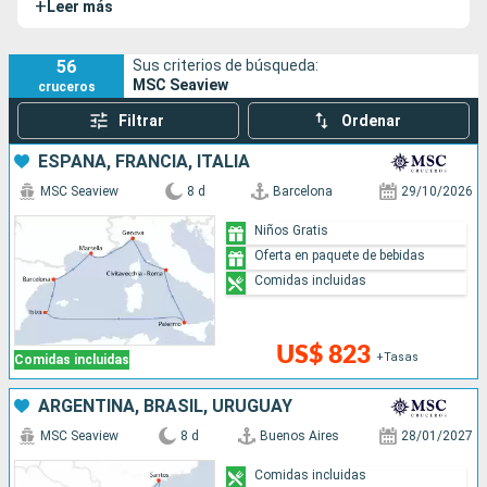
+
Leer más
gemelos, el
MSC Seaside
y el
MSC Seashore
.
56
Sus criterios de búsqueda:
MSC Seaview
cruceros
Filtrar
Ordenar
ESPAÑA, FRANCIA, ITALIA
MSC Seaview
8 d
Barcelona
29/10/2026
Niños Gratis
Oferta en paquete de bebidas
Comidas incluidas
US$ 823
+Tasas
Comidas incluidas
ARGENTINA, BRASIL, URUGUAY
MSC Seaview
8 d
Buenos Aires
28/01/2027
Comidas incluidas