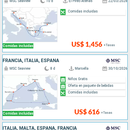
MSC Seaview
10 d
El Pireo Atenas
22/03/2028
Comidas incluidas
US$ 1,456
+Tasas
Comidas incluidas
FRANCIA, ITALIA, ESPAÑA
MSC Seaview
8 d
Marsella
30/10/2026
Niños Gratis
Oferta en paquete de bebidas
Comidas incluidas
US$ 616
+Tasas
Comidas incluidas
ITALIA, MALTA, ESPAÑA, FRANCIA