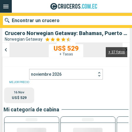
Encontrar un crucero
Crucero Norwegian Getaway: Bahamas, Puerto Rico, República Dominicana, Estados Unidos salida desde Orlando
Norwegian Getaway
US$ 529
+ 37 fotos
Nuestros destinos
+ Tasas
Fecha de salida
noviembre 2026
Puertos
Compañías
MEJOR PRECIO
16 Nov
Buscar
US$ 529
Mi categoría de cabina