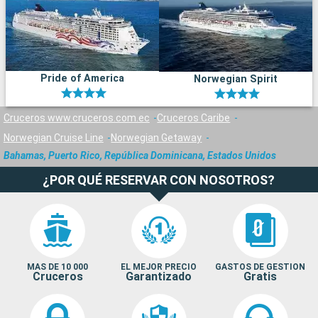
Pride of America
Norwegian Spirit
Cruceros www.cruceros.com.ec
Cruceros Caribe
Norwegian Cruise Line
Norwegian Getaway
Bahamas, Puerto Rico, República Dominicana, Estados Unidos
¿POR QUÉ RESERVAR CON NOSOTROS?
MAS DE 10 000
EL MEJOR PRECIO
GASTOS DE GESTION
Cruceros
Garantizado
Gratis