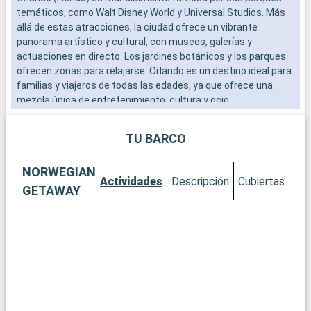
temáticos, como Walt Disney World y Universal Studios. Más
o
allá de estas atracciones, la ciudad ofrece un vibrante
p
panorama artístico y cultural, con museos, galerías y
e
actuaciones en directo. Los jardines botánicos y los parques
k
ofrecen zonas para relajarse. Orlando es un destino ideal para
p
familias y viajeros de todas las edades, ya que ofrece una
mezcla única de entretenimiento, cultura y ocio.
TU BARCO
NORWEGIAN
Actividades
Descripción
Cubiertas
Ca
GETAWAY