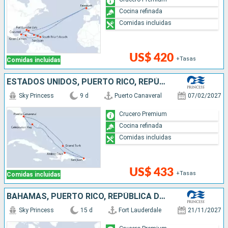
Cocina refinada
Comidas incluidas
US$ 420
+Tasas
Comidas incluidas
ESTADOS UNIDOS, PUERTO RICO, REPÚBLICA DOMINICANA, BAHAMAS
Sky Princess
9 d
Puerto Canaveral
07/02/2027
Crucero Premium
Cocina refinada
Comidas incluidas
US$ 433
+Tasas
Comidas incluidas
BAHAMAS, PUERTO RICO, REPÚBLICA DOMINICANA, REINO UNIDO, ISLAS CAIMÁN, MÉXICO, ESTADOS UNIDOS
Sky Princess
15 d
Fort Lauderdale
21/11/2027