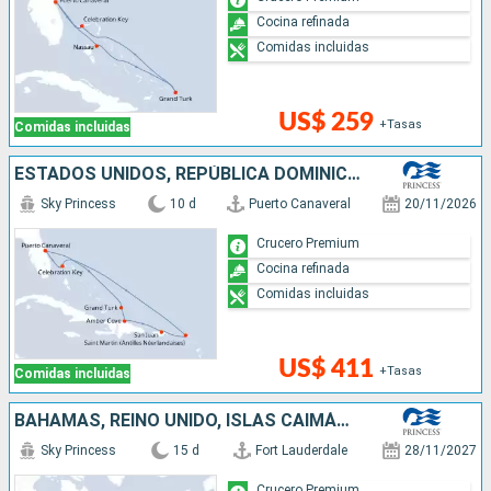
Cocina refinada
Comidas incluidas
US$ 259
+Tasas
Comidas incluidas
ESTADOS UNIDOS, REPÚBLICA DOMINICANA, PUERTO RICO, SAN MARTÍN, BAHAMAS
Sky Princess
10 d
Puerto Canaveral
20/11/2026
Crucero Premium
Cocina refinada
Comidas incluidas
US$ 411
+Tasas
Comidas incluidas
BAHAMAS, REINO UNIDO, ISLAS CAIMÁN, MÉXICO, ESTADOS UNIDOS, PUERTO RICO, REPÚBLICA DOMINICANA
Sky Princess
15 d
Fort Lauderdale
28/11/2027
Crucero Premium