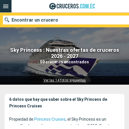
Encontrar un crucero
Sky Princess : Nuestras ofertas de cruceros
Nuestros destinos
2026 - 2027
59 cruceros encontrados
Fecha de salida
Puertos
Compañías
Ver las 14 fotos siguientes
Buscar
6 datos que hay que saber sobre el Sky Princess de
Princess Cruises
Propiedad de
Princess Cruises
, el Sky Princess es un
magnífico barco de crucero construido en 2.019. Cuarto