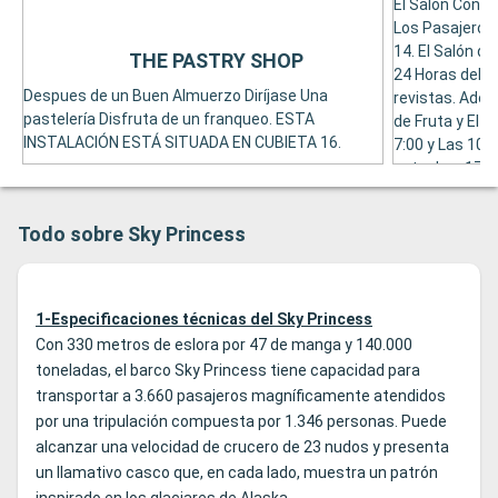
El Salón Conci
Los Pasajeros 
14. El Salón d
THE PASTRY SHOP
24 Horas del Dí
Despues de un Buen Almuerzo Diríjase Una
revistas. Ade
pastelería Disfruta de un franqueo. ESTA
de Fruta y El 
INSTALACIÓN ESTÁ SITUADA EN CUBIETA 16.
7:00 y Las 10:0
entre Las 17: 
Disponible qu
Excursiones in
Todo sobre Sky Princess
restauradores
Especializa Del
conserje de El 
1-Especificaciones técnicas del Sky Princess
Con 330 metros de eslora por 47 de manga y 140.000
toneladas, el barco Sky Princess tiene capacidad para
transportar a 3.660 pasajeros magníficamente atendidos
por una tripulación compuesta por 1.346 personas. Puede
alcanzar una velocidad de crucero de 23 nudos y presenta
un llamativo casco que, en cada lado, muestra un patrón