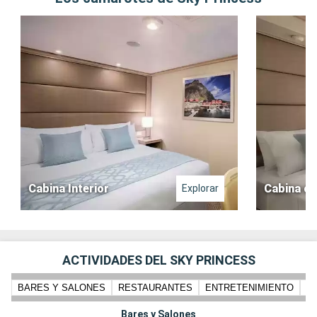
Cabina Interior
Cabina co
Explorar
ACTIVIDADES DEL SKY PRINCESS
BARES Y SALONES
RESTAURANTES
ENTRETENIMIENTO
N
Bares y Salones