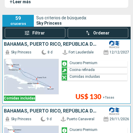
+
Leer más
barco de la clase Royal, tras el
Royal Princess
, el
Regal
Princess
y el
Majestic Princess
, se une a sus tres buques
hermanos para, durante todo el año y realizando
59
Sus criterios de búsqueda:
Sky Princess
cruceros
fantásticas escalas, recorrer el Paso Interior de Alaska.
Filtrar
Ordenar
BAHAMAS, PUERTO RICO, REPÚBLICA DOMINICANA, ESTADOS UNIDOS
Sky Princess
8 d
Fort Lauderdale
12/12/2027
Crucero Premium
Cocina refinada
Comidas incluidas
US$ 130
+Tasas
Comidas incluidas
BAHAMAS, PUERTO RICO, REPÚBLICA DOMINICANA, ESTADOS UNIDOS
Sky Princess
9 d
Puerto Canaveral
29/11/2026
Crucero Premium