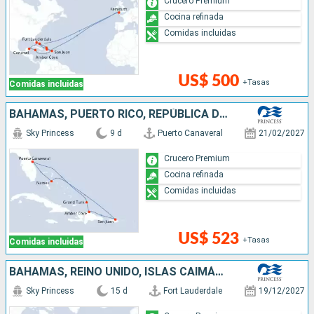
Crucero Premium
Cocina refinada
Comidas incluidas
US$ 500
+Tasas
Comidas incluidas
BAHAMAS, PUERTO RICO, REPÚBLICA DOMINICANA, ESTADOS UNIDOS
Sky Princess
9 d
Puerto Canaveral
21/02/2027
Crucero Premium
Cocina refinada
Comidas incluidas
US$ 523
+Tasas
Comidas incluidas
BAHAMAS, REINO UNIDO, ISLAS CAIMÁN, MÉXICO, ESTADOS UNIDOS, REPÚBLICA DOMINICANA, PUERTO RICO
Sky Princess
15 d
Fort Lauderdale
19/12/2027