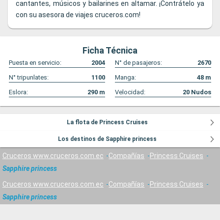
cantantes, músicos y bailarines en altamar. ¡Contrátelo ya
con su asesora de viajes cruceros.com!
Ficha Técnica
Puesta en servicio:
2004
N° de pasajeros:
2670
N° tripunlates:
1100
Manga:
48
m
Eslora:
290
m
Velocidad:
20
Nudos
La flota de Princess Cruises
Los destinos de Sapphire princess
Cruceros www.cruceros.com.ec
Compañías
Princess Cruises
Sapphire princess
Cruceros www.cruceros.com.ec
Compañías
Princess Cruises
Sapphire princess