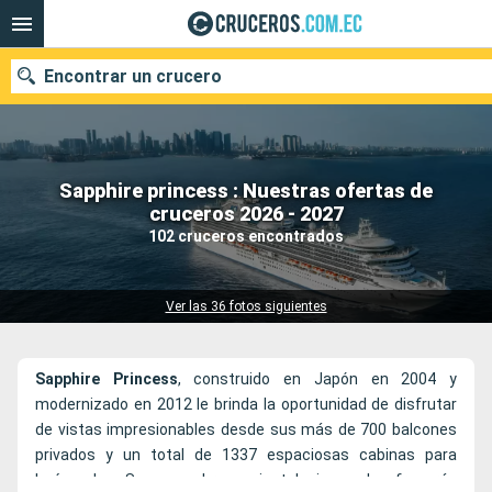
Encontrar un crucero
Sapphire princess : Nuestras ofertas de
Nuestros destinos
cruceros 2026 - 2027
102 cruceros encontrados
Fecha de salida
Puertos
Compañías
Ver las 36 fotos siguientes
Buscar
Sapphire
Princess
, construido en Japón en 2004 y
modernizado en 2012 le brinda la oportunidad de disfrutar
de vistas impresionables desde sus más de 700 balcones
privados y un total de 1337 espaciosas cabinas para
huéspedes. Sus asombrosas instalaciones, le ofrecerán