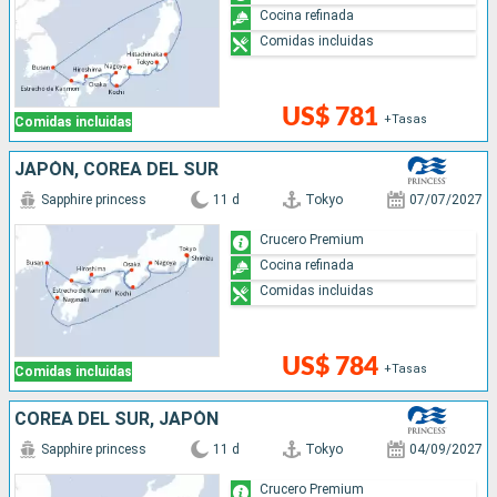
asiáticas para descubrir las maravillas más sorprendentes
Cocina refinada
del mundo a bordo de Sapphire Princess. ¡Una visión que no
Comidas incluidas
puede perderse! ¡Si desea más información sobre
itinerarios y disponibilidad, visite la página cruceros.com!
US$ 781
+Tasas
Comidas incluidas
Países bañados por el mar y sol e idílicas islas ahora muy
JAPÓN, COREA DEL SUR
cerca de usted
Sapphire princess
11 d
Tokyo
07/07/2027
Crucero Premium
Cocina refinada
Comidas incluidas
US$ 784
+Tasas
Comidas incluidas
COREA DEL SUR, JAPÓN
Sapphire princess
11 d
Tokyo
04/09/2027
Crucero Premium