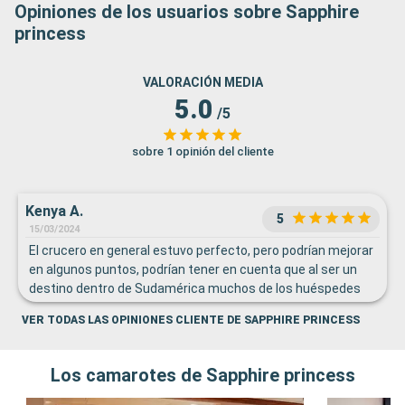
Opiniones de los usuarios sobre Sapphire
princess
VALORACIÓN MEDIA
5.0
/5
sobre 1 opinión del cliente
Kenya A.
5
15/03/2024
El crucero en general estuvo perfecto, pero podrían mejorar
en algunos puntos, podrían tener en cuenta que al ser un
destino dentro de Sudamérica muchos de los huéspedes
eran de habla hispana y no hablaban ingles y la mayoría de
VER TODAS LAS OPINIONES CLIENTE DE SAPPHIRE PRINCESS
las actividades a bordo están en Ingles. Otra sugerencia es
que, si bien es cierto que la comida era bastante variada, la
mayoría eran platos muy sobre condimentados como
Los camarotes de Sapphire princess
currys y picantes, que muchas personas no comen,
quedando muy pocas opciones sencillas que en 15 dias de