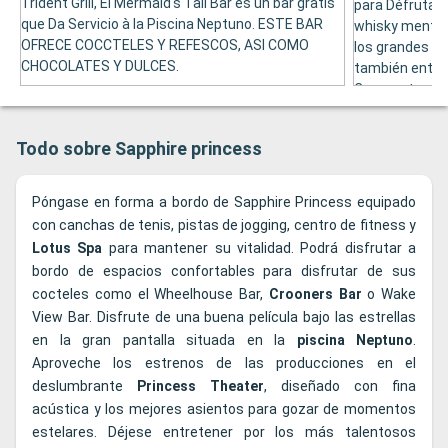
Trident Grill, El Mermaid's Tail Bar es un bar gratis
para Défrutar 
que Da Servicio à la Piscina Neptuno. ESTE BAR
whisky mentra
OFRECE COCCTELES Y REFESCOS, ASI COMO
los grandes pa
CHOCOLATES Y DULCES.
también entreg
Compueta por m
colgadas en el
Todo sobre Sapphire princess
Póngase en forma a bordo de Sapphire Princess equipado
con canchas de tenis, pistas de jogging, centro de fitness y
Lotus
Spa
para mantener su vitalidad. Podrá disfrutar a
bordo de espacios confortables para disfrutar de sus
cocteles como el Wheelhouse Bar,
Crooners Bar
o Wake
View Bar. Disfrute de una buena película bajo las estrellas
en la gran pantalla situada en la
piscina Neptuno
.
Aproveche los estrenos de las producciones en el
deslumbrante
Princess
Theater
, diseñado con fina
acústica y los mejores asientos para gozar de momentos
estelares. Déjese entretener por los más talentosos