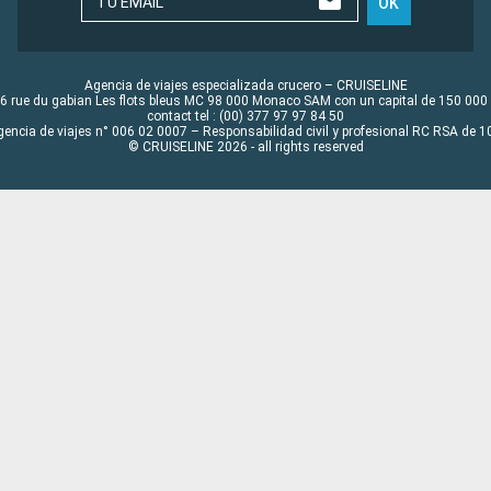
TU EMAIL
OK
Agencia de viajes especializada crucero – CRUISELINE
6 rue du gabian Les flots bleus MC 98 000 Monaco SAM con un capital de 150 000
contact tel : (00) 377 97 97 84 50
gencia de viajes n° 006 02 0007 – Responsabilidad civil y profesional RC RSA de
© CRUISELINE 2026 - all rights reserved