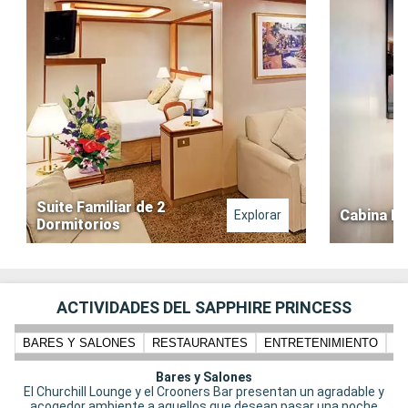
crucero terminas aburrido de comer lo mismo.
Suite Familiar de 2
Cabina In
Explorar
Dormitorios
ACTIVIDADES DEL SAPPHIRE PRINCESS
BARES Y SALONES
RESTAURANTES
ENTRETENIMIENTO
N
Bares y Salones
El Churchill Lounge y el Crooners Bar presentan un agradable y
acogedor ambiente a aquellos que desean pasar una noche