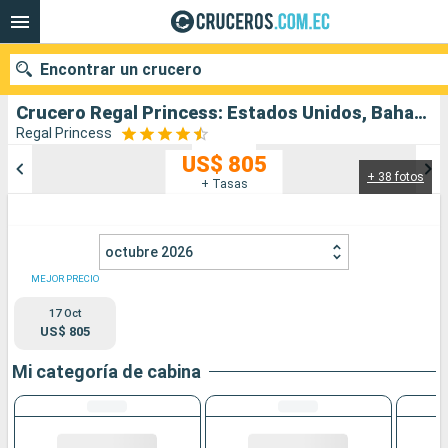
Encontrar un crucero
Crucero Regal Princess: Estados Unidos, Bahamas, República Dominicana salida desde Fort Lauderdale
Regal Princess
US$ 805
+ 38 fotos
Nuestros destinos
+ Tasas
Fecha de salida
octubre 2026
Puertos
Compañías
MEJOR PRECIO
17 Oct
Buscar
US$ 805
Mi categoría de cabina