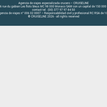
Agencia de viajes especializada crucero – CRUISELINE
6 rue du gabian Les flots bleus MC 98 000 Monaco SAM con un capital de 150 000
contact tel : (00) 377 97 97 84 50
gencia de viajes n° 006 02 0007 – Responsabilidad civil y profesional RC RSA de
© CRUISELINE 2026 - all rights reserved