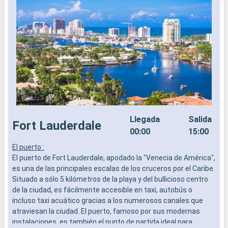
Llegada
Salida
Fort Lauderdale
00:00
15:00
El puerto :
P
El puerto de Fort Lauderdale, apodado la "Venecia de América",
l
es una de las principales escalas de los cruceros por el Caribe.
b
Situado a sólo 5 kilómetros de la playa y del bullicioso centro
a
de la ciudad, es fácilmente accesible en taxi, autobús o
a
incluso taxi acuático gracias a los numerosos canales que
p
atraviesan la ciudad. El puerto, famoso por sus modernas
L
instalaciones, es también el punto de partida ideal para
p