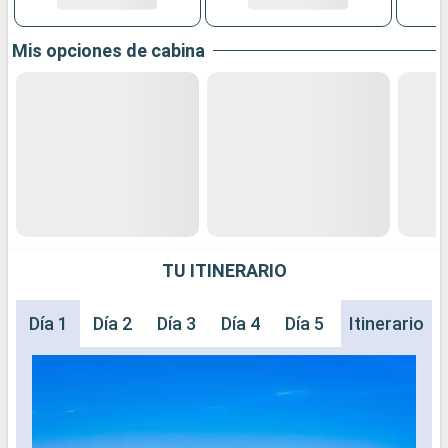
Mis opciones de cabina
TU ITINERARIO
Día 1
Día 2
Día 3
Día 4
Día 5
Día 6
Itinerario
Día 