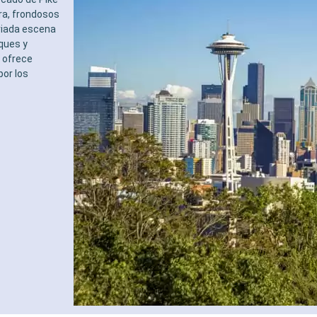
ra, frondosos
riada escena
sques y
 ofrece
por los