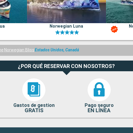
ua
Norwegian Luna
N
ne
Norwegian Bliss
Estados Unidos, Canadá
¿POR QUÉ RESERVAR CON NOSOTROS?
Gastos de gestion
Pago seguro
GRATIS
EN LÍNEA