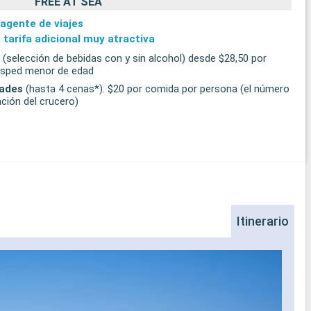
FREE AT SEA
 agente de viajes
 tarifa adicional muy atractiva
(selección de bebidas con y sin alcohol) desde $28,50 por
uésped menor de edad
dades
(hasta 4 cenas*). $20 por comida por persona (el número
ción del crucero)
Itinerario
Na
Los d
insta