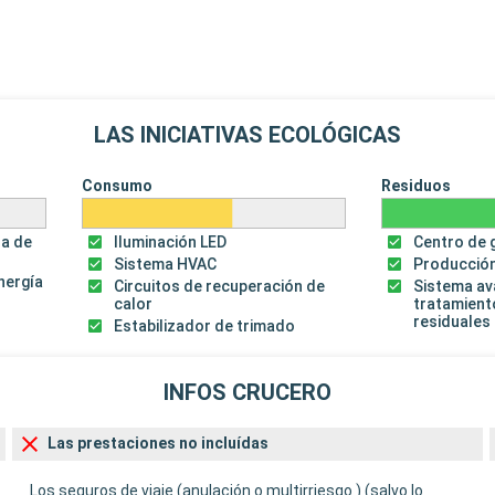
LAS INICIATIVAS ECOLÓGICAS
Consumo
Residuos
za de
Iluminación LED
Centro de 
Sistema HVAC
Producción
energía
Circuitos de recuperación de
Sistema a
calor
tratamient
residuales
Estabilizador de trimado
INFOS CRUCERO
Las prestaciones no incluídas
Los seguros de viaje (anulación o multirriesgo ) (salvo lo