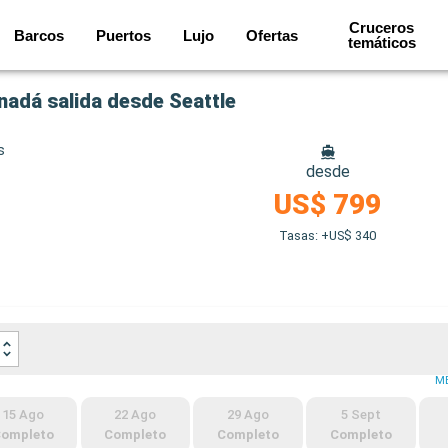
Cruceros
Barcos
Puertos
Lujo
Ofertas
temáticos
nadá salida desde Seattle
s
desde
US$ 799
Tasas: +US$ 340
M
15 Ago
22 Ago
29 Ago
5 Sept
ompleto
Completo
Completo
Completo