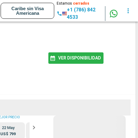
Estamos
cerrados
Caribe sin Visa
+1 (786) 842
Americana
4533
VER DISPONIBILIDAD
EJOR PRECIO
22 May
29 May
12 Jun
26 Jun
US$ 799
Completo
Completo
Completo