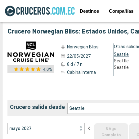
Destinos
Compañías
Ver las 58 fotos siguientes
Crucero Norwegian Bliss: Estados Unidos, Ca
Otras salida
Norwegian Bliss
Seattle
22/05/2027
Seattle
8 d / 7 n
Seattle
4.8/5
Cabina Interna
Crucero salida desde
Seattle
mayo 2027
8 Ago
Completo
C