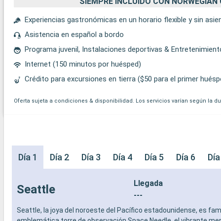
SIEMPRE INCLUIDO CON NORWEGIAN 
Experiencias gastronómicas en un horario flexible y sin asi
Asistencia en español a bordo
Programa juvenil, Instalaciones deportivas & Entretenimien
Internet (150 minutos por huésped)
Crédito para excursiones en tierra ($50 para el primer huésp
Oferta sujeta a condiciones & disponibilidad. Los servicios varían según la d
Día 1
Día 2
Día 3
Día 4
Día 5
Día 6
Día
Llegada
Seattle
---
Seattle, la joya del noroeste del Pacífico estadounidense, es fa
emblemática torre de observación Space Needle, el vibrante me