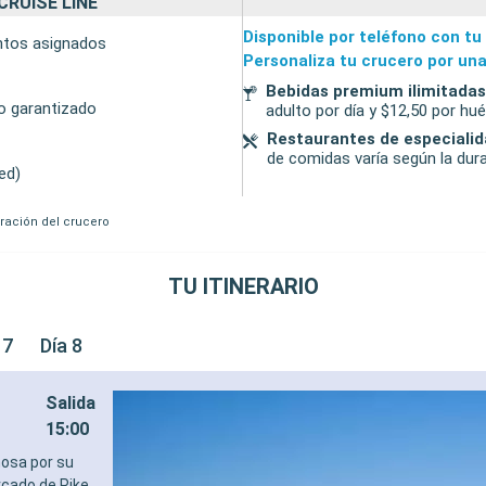
CRUISE LINE
Disponible por teléfono con tu
entos asignados
Personaliza tu crucero por una
Bebidas premium ilimitadas
to garantizado
adulto por día y $12,50 por h
Restaurantes de especiali
de comidas varía según la dura
ed)
uración del crucero
TU ITINERARIO
 7
Día 8
Salida
15:00
mosa por su
rcado de Pike