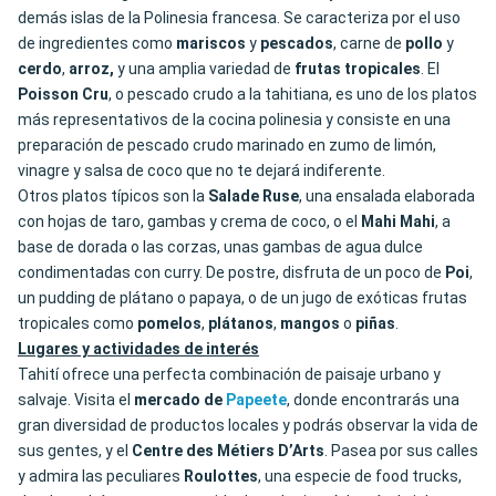
demás islas de la Polinesia francesa. Se caracteriza por el uso
de ingredientes como
mariscos
y
pescados
, carne de
pollo
y
cerdo
,
arroz,
y una amplia variedad de
frutas tropicales
. El
Poisson Cru
, o pescado crudo a la tahitiana, es uno de los platos
más representativos de la cocina polinesia y consiste en una
preparación de pescado crudo marinado en zumo de limón,
vinagre y salsa de coco que no te dejará indiferente.
Otros platos típicos son la
Salade Ruse
, una ensalada elaborada
con hojas de taro, gambas y crema de coco, o el
Mahi Mahi
, a
base de dorada o las corzas, unas gambas de agua dulce
condimentadas con curry. De postre, disfruta de un poco de
Poi
,
un pudding de plátano o papaya, o de un jugo de exóticas frutas
tropicales como
pomelos
,
plátanos
,
mangos
o
piñas
.
Lugares y actividades de interés
Tahití ofrece una perfecta combinación de paisaje urbano y
salvaje. Visita el
mercado de
Papeete
, donde encontrarás una
gran diversidad de productos locales y podrás observar la vida de
sus gentes, y el
Centre des Métiers D’Arts
. Pasea por sus calles
y admira las peculiares
Roulottes
, una especie de food trucks,