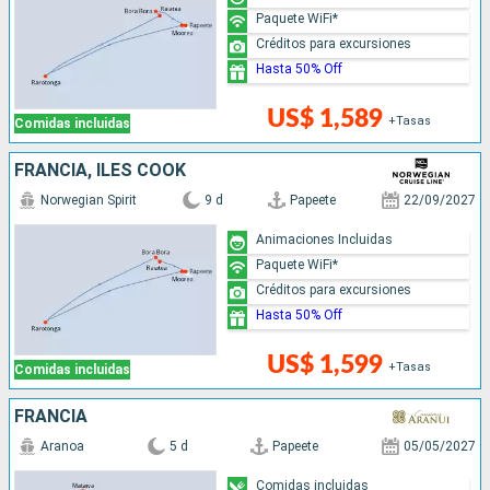
Paquete WiFi*
Créditos para excursiones
Hasta 50% Off
US$ 1,589
+Tasas
Comidas incluidas
FRANCIA, ILES COOK
Norwegian Spirit
9 d
Papeete
22/09/2027
Animaciones Incluidas
Paquete WiFi*
Créditos para excursiones
Hasta 50% Off
US$ 1,599
+Tasas
Comidas incluidas
FRANCIA
Aranoa
5 d
Papeete
05/05/2027
Comidas incluidas