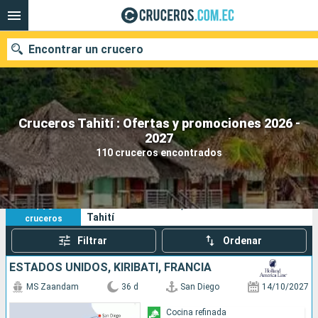
Encontrar un crucero
Cruceros Tahití : Ofertas y promociones 2026 -
Nuestros destinos
2027
110 cruceros encontrados
Fecha de salida
Puertos
Compañías
110
Sus criterios de búsqueda:
Tahití
cruceros
Buscar
Filtrar
Ordenar
ESTADOS UNIDOS, KIRIBATI, FRANCIA
MS Zaandam
36 d
San Diego
14/10/2027
Cocina refinada