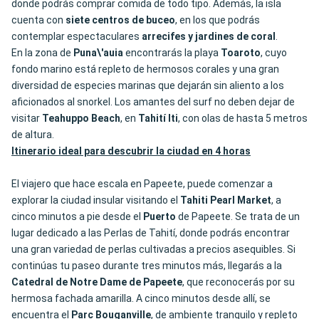
donde podrás comprar comida de todo tipo. Además, la isla
cuenta con
siete centros de buceo
, en los que podrás
contemplar espectaculares
arrecifes
y jardines de coral
.
En la zona de
Puna\'auia
encontrarás la playa
Toaroto
, cuyo
fondo marino está repleto de hermosos corales y una gran
diversidad de especies marinas que dejarán sin aliento a los
aficionados al snorkel. Los amantes del surf no deben dejar de
visitar
Teahuppo Beach
, en
Tahití
Iti
, con olas de hasta 5 metros
de altura.
Itinerario ideal para descubrir la ciudad en 4 horas
El viajero que hace escala en Papeete, puede comenzar a
explorar la ciudad insular visitando el
Tahiti Pearl Market
, a
cinco minutos a pie desde el
Puerto
de Papeete. Se trata de un
lugar dedicado a las Perlas de Tahití, donde podrás encontrar
una gran variedad de perlas cultivadas a precios asequibles. Si
continúas tu paseo durante tres minutos más, llegarás a la
Catedral de
Notre Dame de Papeete
, que reconocerás por su
hermosa fachada amarilla. A cinco minutos desde allí, se
encuentra el
Parc Bouganville
, de ambiente tranquilo y repleto