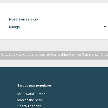
Puesta en servicio:
Manga:
m
Cruceros www.cruceros.com.ec
Compañías
Carnival
Carnival Lumino
Barcos más populares
MSC World Europa
Icon of the Seas
Costa Toscana