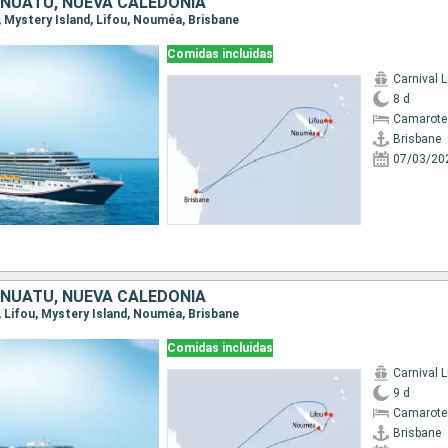
ANUATU, NUEVA CALEDONIA
e, Mystery Island, Lifou, Nouméa, Brisbane
Comidas incluidas
Carnival 
8 d
Camarote
Brisbane
07/03/20
ANUATU, NUEVA CALEDONIA
e, Lifou, Mystery Island, Nouméa, Brisbane
Comidas incluidas
Carnival 
9 d
Camarote
Brisbane