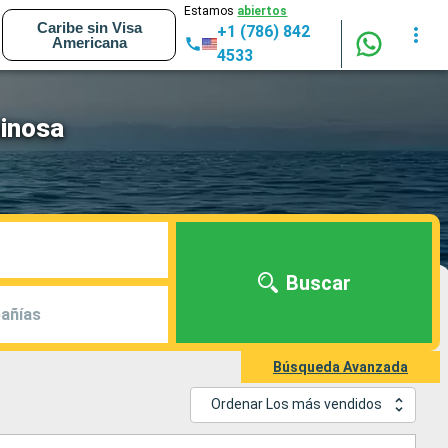
Estamos
abiertos
Caribe sin Visa
+1 (786) 842
Americana
4533
minosa
Buscar
añías
Búsqueda Avanzada
Ordenar Los más vendidos