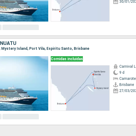
30/01/20
ANUATU
, Mystery Island, Port Vila, Espiritu Santo, Brisbane
Comidas incluidas
Carnival 
9 d
Camarote
Brisbane
27/03/20