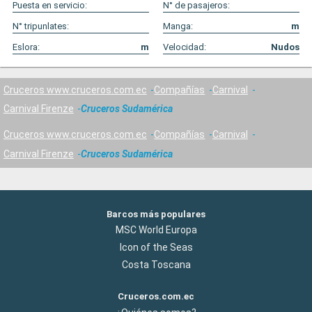
Puesta en servicio:
N° de pasajeros:
N° tripunlates:
Manga:
m
Eslora:
m
Velocidad:
Nudos
Cruceros www.cruceros.com.ec
Compañías
Carnival
Carnival Firenze
Cruceros Sudamérica
Cruceros www.cruceros.com.ec
Compañías
Carnival
Carnival Firenze
Cruceros Sudamérica
Barcos más populares
MSC World Europa
Icon of the Seas
Costa Toscana
Cruceros.com.ec