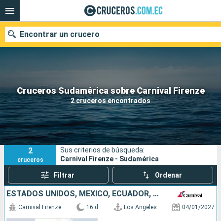
Encontrar un crucero
Nuestros destinos
Cruceros Sudamérica sobre Carnival Firenze
2 cruceros encontrados
Fecha de salida
Puertos
Compañías
2
Sus criterios de búsqueda:
Buscar
Carnival Firenze - Sudamérica
cruceros
Filtrar
Ordenar
ESTADOS UNIDOS, MÉXICO, ECUADOR, PERÚ, CHILE
Carnival Firenze
16 d
Los Angeles
04/01/2027