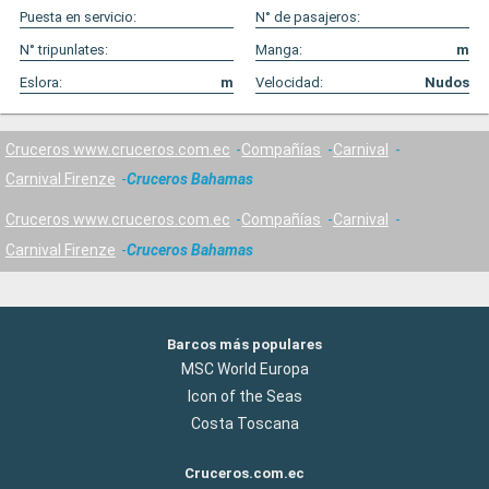
Puesta en servicio:
N° de pasajeros:
N° tripunlates:
Manga:
m
Eslora:
m
Velocidad:
Nudos
Cruceros www.cruceros.com.ec
Compañías
Carnival
Carnival Firenze
Cruceros Bahamas
Cruceros www.cruceros.com.ec
Compañías
Carnival
Carnival Firenze
Cruceros Bahamas
Barcos más populares
MSC World Europa
Icon of the Seas
Costa Toscana
Cruceros.com.ec