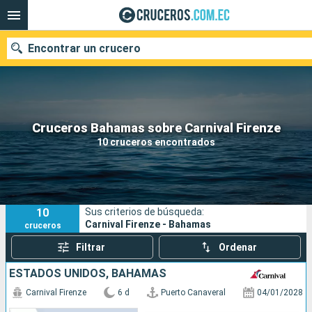
Encontrar un crucero
Nuestros destinos
Cruceros Bahamas sobre Carnival Firenze
10 cruceros encontrados
Fecha de salida
Puertos
Compañías
10
Sus criterios de búsqueda:
Buscar
Carnival Firenze - Bahamas
cruceros
Filtrar
Ordenar
ESTADOS UNIDOS, BAHAMAS
Carnival Firenze
6 d
Puerto Canaveral
04/01/2028