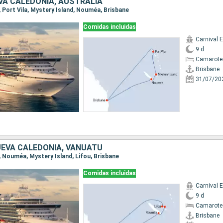
VA CALEDONIA, AUSTRALIA
e, Port Vila, Mystery Island, Nouméa, Brisbane
Comidas incluidas
Carnival 
9 d
Camarote
Brisbane
31/07/20
UEVA CALEDONIA, VANUATU
e, Nouméa, Mystery Island, Lifou, Brisbane
Comidas incluidas
Carnival 
9 d
Camarote
Brisbane