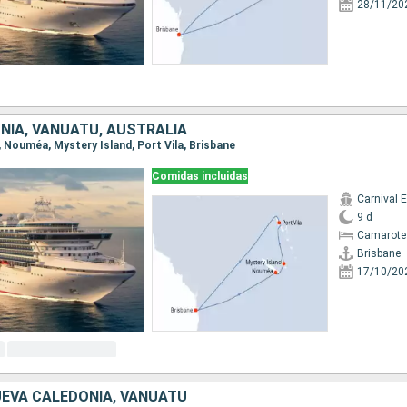
28/11/20
NIA, VANUATU, AUSTRALIA
e, Nouméa, Mystery Island, Port Vila, Brisbane
Comidas incluidas
Carnival 
9 d
Camarote
Brisbane
17/10/20
UEVA CALEDONIA, VANUATU