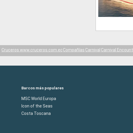
Cruceros www.cruceros.com.ec
Compañías
Carnival
Carnival Encount
Barcos más populares
MSC World Europa
Icon of the Seas
Costa Toscana