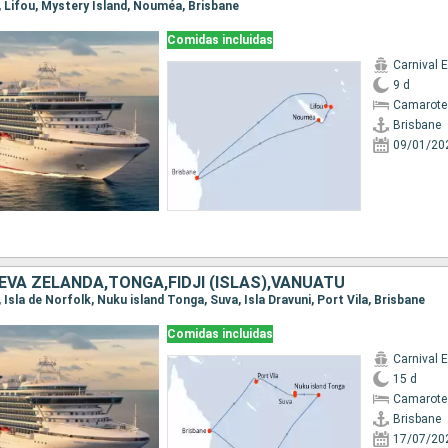
e, Lifou, Mystery Island, Nouméa, Brisbane
Comidas incluidas
Carnival 
9 d
Camarote
Brisbane
09/01/20
EVA ZELANDA,TONGA,FIDJI (ISLAS),VANUATU
, Isla de Norfolk, Nuku island Tonga, Suva, Isla Dravuni, Port Vila, Brisbane
Comidas incluidas
Carnival 
15 d
Camarote
Brisbane
17/07/20