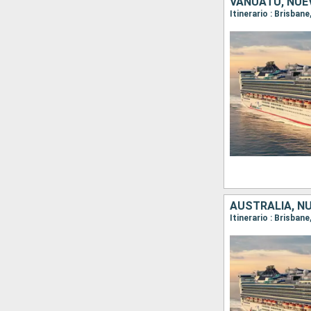
VANUATU, NUE
Itinerario : Brisban
AUSTRALIA, N
Itinerario : Brisban