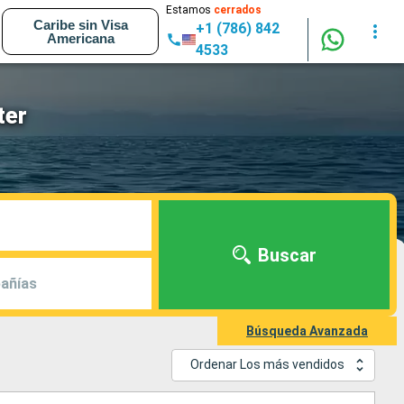
Estamos
cerrados
Caribe sin Visa
+1 (786) 842
Americana
4533
ter
Buscar
añías
Búsqueda Avanzada
Ordenar Los más vendidos