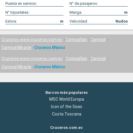
Puesta en servicio:
N° de pasajeros:
N° tripunlates:
Manga:
m
Eslora:
m
Velocidad:
Nudos
Cruceros www.cruceros.com.ec
Compañías
Carnival
Carnival Miracle
Cruceros México
Cruceros www.cruceros.com.ec
Compañías
Carnival
Carnival Miracle
Cruceros México
Barcos más populares
MSC World Europa
Icon of the Seas
Costa Toscana
Cruceros.com.ec