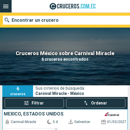
Encontrar un crucero
Nuestros destinos
Cruceros México sobre Carnival Miracle
6 cruceros encontrados
Fecha de salida
Puertos
Compañías
6
Sus criterios de búsqueda:
Buscar
Carnival Miracle - México
cruceros
Filtrar
Ordenar
MÉXICO, ESTADOS UNIDOS
Carnival Miracle
5 d
Galveston
01/03/2027