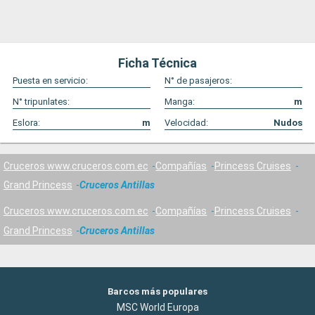
Ficha Técnica
Puesta en servicio:
N° de pasajeros:
N° tripunlates:
Manga:
m
Eslora:
m
Velocidad:
Nudos
Cruceros www.cruceros.com.ec
Compañías
Princess Cruises
Grand Princess
Cruceros Antillas
Cruceros www.cruceros.com.ec
Compañías
Princess Cruises
Grand Princess
Cruceros Antillas
Barcos más populares
MSC World Europa