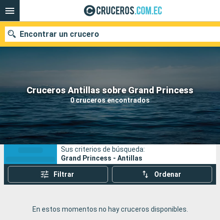
Encontrar un crucero
Nuestros destinos
Cruceros Antillas sobre Grand Princess
0 cruceros encontrados
Fecha de salida
Puertos
Compañías
Sus criterios de búsqueda:
Buscar
Grand Princess - Antillas
Filtrar
Ordenar
En estos momentos no hay cruceros disponibles.