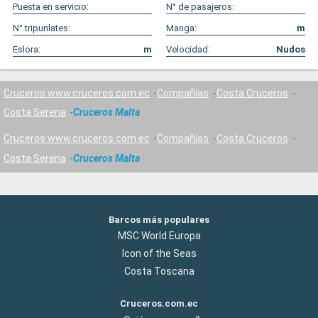
Puesta en servicio:
N° de pasajeros:
N° tripunlates:
Manga:
m
Eslora:
m
Velocidad:
Nudos
Cruceros www.cruceros.com.ec
Compañías
Costa Cruceros
Costa Serena
Cruceros Malta
Cruceros www.cruceros.com.ec
Compañías
Costa Cruceros
Costa Serena
Cruceros Malta
Barcos más populares
MSC World Europa
Icon of the Seas
Costa Toscana
Cruceros.com.ec