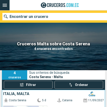
Encontrar un crucero
Nuestros destinos
Cruceros Malta sobre Costa Serena
4 cruceros encontrados
Fecha de salida
Puertos
Compañías
4
Sus criterios de búsqueda:
Buscar
Costa Serena - Malta
cruceros
Filtrar
Ordenar
ITALIA, MALTA
Costa Serena
5 d
Catania
11/09/2027