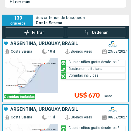
+
Leer más
invita a viajar en el tiempo, el confort y la seguridad del
Costa Serena están garantizados gracias a la tecnología de
vanguardia que posee.
139
Sus criterios de búsqueda:
Costa Serena
cruceros
Filtrar
Ordenar
ARGENTINA, URUGUAY, BRASIL
Costa Serena
10 d
Buenos Aires
23/03/2027
Club de niños gratis desde los 3
Gastronomía italiana
Comidas incluidas
US$ 670
+Tasas
Comidas incluidas
ARGENTINA, URUGUAY, BRASIL
Costa Serena
11 d
Buenos Aires
08/02/2027
Club de niños gratis desde los 3