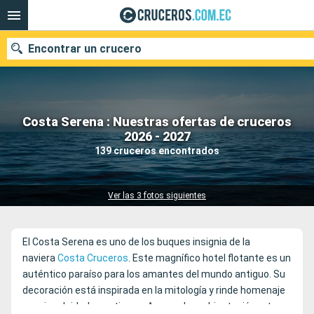
Encontrar un crucero
Costa Serena : Nuestras ofertas de cruceros
Nuestros destinos
2026 - 2027
139 cruceros encontrados
Fecha de salida
Puertos
Compañías
Ver las 3 fotos siguientes
Buscar
El Costa Serena es uno de los buques insignia de la
naviera
Costa Cruceros
. Este magnífico hotel flotante es un
auténtico paraíso para los amantes del mundo antiguo. Su
decoración está inspirada en la mitología y rinde homenaje
a varias deidades antiguas. Aunque la ambientación retro