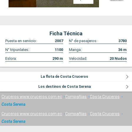
Ficha Técnica
Puesta en servicio:
2007
N° de pasajeros:
3780
N° tripunlates:
1100
Manga:
36
m
Eslora:
290
m
Velocidad:
20
Nudos
La flota de Costa Cruceros
Los destinos de Costa Serena
Cruceros www.cruceros.com.ec
Compañías
Costa Cruceros
Costa Serena
Cruceros www.cruceros.com.ec
Compañías
Costa Cruceros
Costa Serena