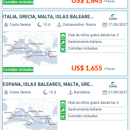
US$ 1,645
+Tasas
Comidas incluidas
ITALIA, GRECIA, MALTA, ISLAS BALEARES, ESPAÑA, FRANCIA
Costa Serena
15 d
Civitavecchia - Roma
17/05/2027
Club de niños gratis desde los 3
Gastronomía italiana
Comidas incluidas
US$ 1,655
+Tasas
Comidas incluidas
ESPAÑA, ISLAS BALEARES, MALTA, GRECIA, ITALIA
Costa Serena
15 d
Barcelona
21/09/2027
Club de niños gratis desde los 3
Gastronomía italiana
Comidas incluidas