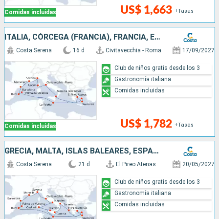
US$ 1,663
+Tasas
Comidas incluidas
ITALIA, CÓRCEGA (FRANCIA), FRANCIA, ESPAÑA, ISLAS BALEARES, MALTA, GRECIA
Costa Serena
16 d
Civitavecchia - Roma
17/09/2027
Club de niños gratis desde los 3
Gastronomía italiana
Comidas incluidas
US$ 1,782
+Tasas
Comidas incluidas
GRECIA, MALTA, ISLAS BALEARES, ESPAÑA, FRANCIA, ITALIA
Costa Serena
21 d
El Pireo Atenas
20/05/2027
Club de niños gratis desde los 3
Gastronomía italiana
Comidas incluidas