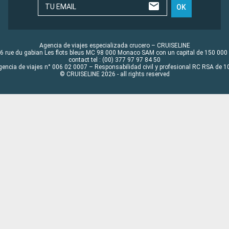
TU EMAIL
OK
Agencia de viajes especializada crucero – CRUISELINE
6 rue du gabian Les flots bleus MC 98 000 Monaco SAM con un capital de 150 000
contact tel : (00) 377 97 97 84 50
gencia de viajes n° 006 02 0007 – Responsabilidad civil y profesional RC RSA de
© CRUISELINE 2026 - all rights reserved