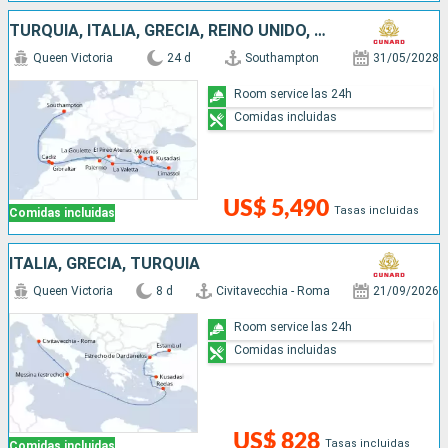
TURQUÍA, ITALIA, GRECIA, REINO UNIDO, CHIPRE, ESPAÑA, MALTA, TÚNEZ
Queen Victoria
24 d
Southampton
31/05/2028
Room service las 24h
Comidas incluidas
US$ 5,490
Tasas incluidas
Comidas incluidas
ITALIA, GRECIA, TURQUÍA
Queen Victoria
8 d
Civitavecchia - Roma
21/09/2026
Room service las 24h
Comidas incluidas
US$ 828
Tasas incluidas
Comidas incluidas