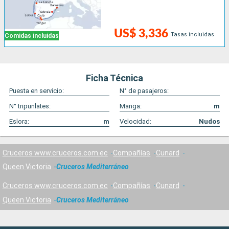
US$ 3,336
Tasas incluidas
Comidas incluidas
Ficha Técnica
Puesta en servicio:
N° de pasajeros:
N° tripunlates:
Manga:
m
Eslora:
m
Velocidad:
Nudos
Cruceros www.cruceros.com.ec
Compañías
Cunard
Queen Victoria
Cruceros Mediterráneo
Cruceros www.cruceros.com.ec
Compañías
Cunard
Queen Victoria
Cruceros Mediterráneo