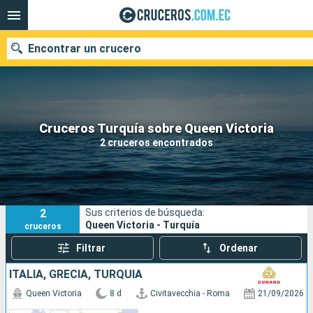
Encontrar un crucero
Nuestros destinos
Cruceros Turquía sobre Queen Victoria
2 cruceros encontrados
Fecha de salida
Puertos
Compañías
2
Sus criterios de búsqueda:
Buscar
Queen Victoria - Turquía
cruceros
Filtrar
Ordenar
ITALIA, GRECIA, TURQUÍA
Queen Victoria
8 d
Civitavecchia - Roma
21/09/2026