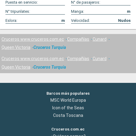
Puesta en servicio:
N° de pasajeros:
N° tripunlates:
Manga:
m
Eslora:
m
Velocidad:
Nudos
Cruceros www.cruceros.com.ec
Compañías
Cunard
Queen Victoria
Cruceros Turquía
Cruceros www.cruceros.com.ec
Compañías
Cunard
Queen Victoria
Cruceros Turquía
Barcos más populares
MSC World Europa
Icon of the Seas
Costa Toscana
Cruceros.com.ec