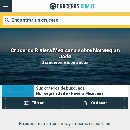
Encontrar un crucero
Cruceros Riviera Mexicana sobre Norwegian
Nuestros destinos
Jade
0 cruceros encontrados
Fecha de salida
Puertos
Compañías
Sus criterios de búsqueda:
Buscar
Norwegian Jade - Riviera Mexicana
Filtrar
Ordenar
En estos momentos no hay cruceros disponibles.