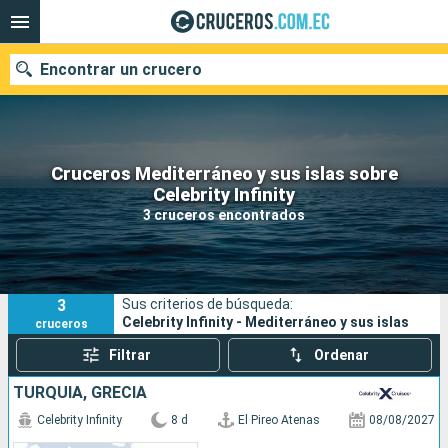
Encontrar un crucero
Cruceros Mediterráneo y sus islas sobre
Nuestros destinos
Celebrity Infinity
3 cruceros encontrados
Fecha de salida
Puertos
Compañías
3
Sus criterios de búsqueda:
Buscar
Celebrity Infinity - Mediterráneo y sus islas
cruceros
Filtrar
Ordenar
TURQUÍA, GRECIA
Celebrity Infinity
8 d
El Pireo Atenas
08/08/2027