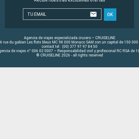
Recibe nuestras exclusivas ofertas
TU EMAIL
OK
Agencia de viajes especializada crucero – CRUISELINE
6 rue du gabian Les flots bleus MC 98 000 Monaco SAM con un capital de 150 000
contact tel : (00) 377 97 97 84 50
gencia de viajes n° 006 02 0007 – Responsabilidad civil y profesional RC RSA de
© CRUISELINE 2026 - all rights reserved