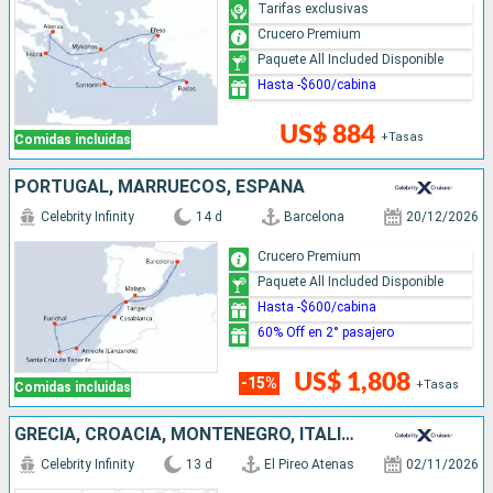
Tarifas exclusivas
Crucero Premium
Paquete All Included Disponible
Hasta -$600/cabina
US$ 884
+Tasas
Comidas incluidas
PORTUGAL, MARRUECOS, ESPAÑA
Celebrity Infinity
14 d
Barcelona
20/12/2026
Crucero Premium
Paquete All Included Disponible
Hasta -$600/cabina
60% Off en 2° pasajero
US$ 1,808
-15%
+Tasas
Comidas incluidas
GRECIA, CROACIA, MONTENEGRO, ITALIA, FRANCIA, ESPAÑA
Celebrity Infinity
13 d
El Pireo Atenas
02/11/2026