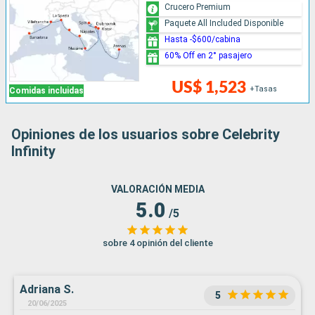
Crucero Premium
Paquete All Included Disponible
Hasta -$600/cabina
60% Off en 2° pasajero
US$ 1,523
+Tasas
Comidas incluidas
Opiniones de los usuarios sobre Celebrity
Infinity
VALORACIÓN MEDIA
5.0
/5
sobre 4 opinión del cliente
Adriana S.
5
20/06/2025