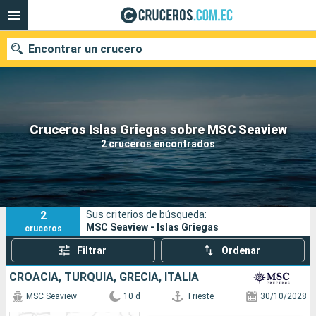
Encontrar un crucero
Nuestros destinos
Cruceros Islas Griegas sobre MSC Seaview
2 cruceros encontrados
Fecha de salida
Puertos
Compañías
2
Sus criterios de búsqueda:
Buscar
MSC Seaview - Islas Griegas
cruceros
Filtrar
Ordenar
CROACIA, TURQUÍA, GRECIA, ITALIA
MSC Seaview
10 d
Trieste
30/10/2028