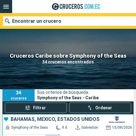
Encontrar un crucero
Nuestros destinos
Cruceros Caribe sobre Symphony of the Seas
34 cruceros encontrados
Fecha de salida
Puertos
Compañías
34
Sus criterios de búsqueda:
Buscar
Symphony of the Seas - Caribe
cruceros
Filtrar
Ordenar
BAHAMAS, MÉXICO, ESTADOS UNIDOS
Symphony of the Seas
9 d
Galveston
15/08/2026