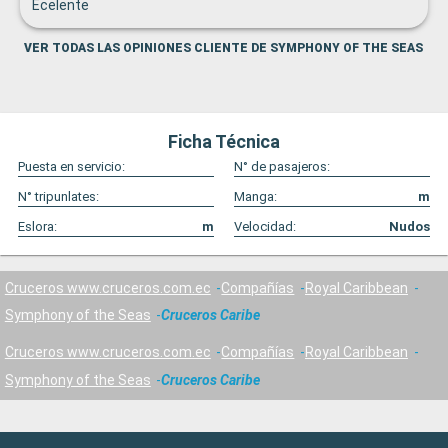
Ecelente
VER TODAS LAS OPINIONES CLIENTE DE SYMPHONY OF THE SEAS
Ficha Técnica
Puesta en servicio:
N° de pasajeros:
N° tripunlates:
Manga:
m
Eslora:
m
Velocidad:
Nudos
Cruceros www.cruceros.com.ec
Compañías
Royal Caribbean
Symphony of the Seas
Cruceros Caribe
Cruceros www.cruceros.com.ec
Compañías
Royal Caribbean
Symphony of the Seas
Cruceros Caribe