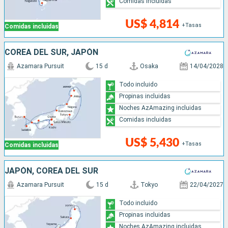
Comidas incluidas
US$ 4,814
+Tasas
Comidas incluidas
COREA DEL SUR, JAPÓN
Azamara Pursuit
15 d
Osaka
14/04/2028
Todo incluido
Propinas incluidas
Noches AzAmazing incluidas
Comidas incluidas
US$ 5,430
+Tasas
Comidas incluidas
JAPÓN, COREA DEL SUR
Azamara Pursuit
15 d
Tokyo
22/04/2027
Todo incluido
Propinas incluidas
Noches AzAmazing incluidas