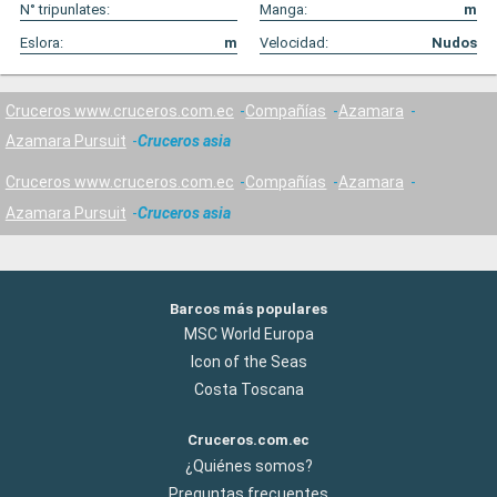
N° tripunlates:
Manga:
m
Eslora:
m
Velocidad:
Nudos
Cruceros www.cruceros.com.ec
Compañías
Azamara
Azamara Pursuit
Cruceros asia
Cruceros www.cruceros.com.ec
Compañías
Azamara
Azamara Pursuit
Cruceros asia
Barcos más populares
MSC World Europa
Icon of the Seas
Costa Toscana
Cruceros.com.ec
¿Quiénes somos?
Preguntas frecuentes