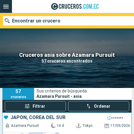
Encontrar un crucero
Nuestros destinos
Cruceros asia sobre Azamara Pursuit
57 cruceros encontrados
Fecha de salida
Puertos
Compañías
57
Sus criterios de búsqueda:
Buscar
Azamara Pursuit - asia
cruceros
Filtrar
Ordenar
JAPÓN, COREA DEL SUR
Azamara Pursuit
16 d
Tokyo
17/09/2026