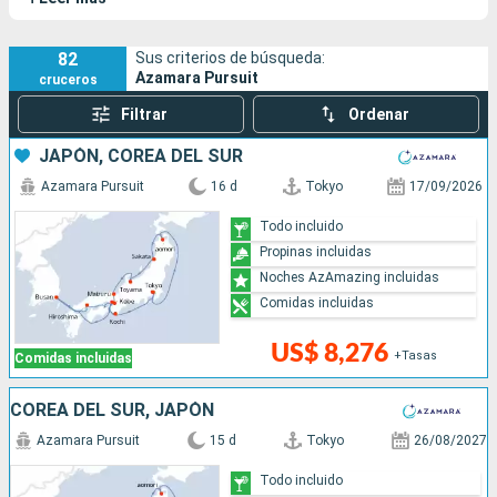
navegar alejado de las rutas más habituales y atracar en
puertos pequeños para mostrar a sus pasajeros fabulosos
destinos.
82
Sus criterios de búsqueda:
Azamara Pursuit
cruceros
Filtrar
Ordenar
JAPÓN, COREA DEL SUR
Azamara Pursuit
16 d
Tokyo
17/09/2026
Todo incluido
Propinas incluidas
Noches AzAmazing incluidas
Comidas incluidas
US$ 8,276
+Tasas
Comidas incluidas
COREA DEL SUR, JAPÓN
Azamara Pursuit
15 d
Tokyo
26/08/2027
Todo incluido