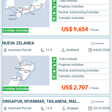
Todo incluido
Propinas incluidas
Noches AzAmazing incluidas
Comidas incluidas
US$ 9,654
+Tasas
Comidas incluidas
NUEVA ZELANDA
Azamara Pursuit
11 d
Auckland
04/02/2028
Todo incluido
Propinas incluidas
Noches AzAmazing incluidas
Comidas incluidas
US$ 2,707
+Tasas
Comidas incluidas
SINGAPUR, MYANMAR, TAILANDIA, MALASIA
Azamara Pursuit
13 d
Singapur
23/10/2028