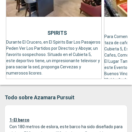
SPIRITS
Para Comenzar
Durante El Crucero, en El Spirits Bar Los Pasajeros
taza de cafés 
Peden Ver Los Partidos por Directso y Aboyar, un
Cubieta 5, Est
favorito sospechoso. Situado en el Cubieta 5,
Cafes, Como E
este deportivo tiene, un impresionante televisor y
El Lugar Tambi
para saciar la sed, proponga Cervezas y
este Evento S'
numerosos licores.
Buenos Vinos y
"Caldos" y Apr
Sommeliers.
Todo sobre Azamara Pursuit
1-El barco
Con 180 metros de eslora, este barco ha sido diseñado para