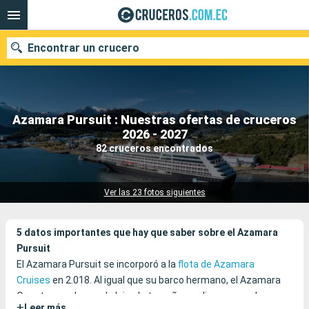
Encontrar un crucero
Azamara Pursuit : Nuestras ofertas de cruceros
Nuestros destinos
2026 - 2027
82 cruceros encontrados
Fecha de salida
Puertos
Compañías
Ver las 23 fotos siguientes
Buscar
5 datos importantes que hay que saber sobre el Azamara
Pursuit
El Azamara Pursuit se incorporó a la
flota de Azamara
Cruises
en 2.018. Al igual que su barco hermano, el Azamara
Quest, es un barco de lujo, de tamaño medio, que puede
+
Leer más