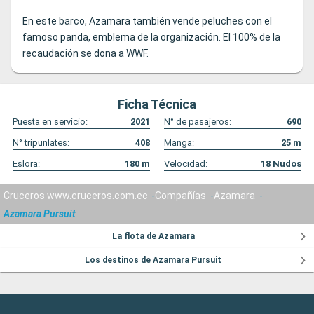
En este barco, Azamara también vende peluches con el
famoso panda, emblema de la organización. El 100% de la
recaudación se dona a WWF.
Ficha Técnica
Puesta en servicio:
2021
N° de pasajeros:
690
N° tripunlates:
408
Manga:
25
m
Eslora:
180
m
Velocidad:
18
Nudos
Cruceros www.cruceros.com.ec
Compañías
Azamara
Azamara Pursuit
La flota de Azamara
Los destinos de Azamara Pursuit