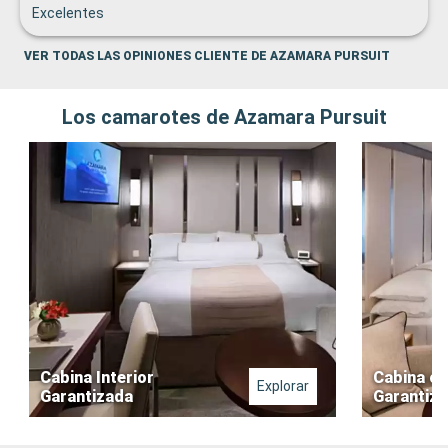
Excelentes
VER TODAS LAS OPINIONES CLIENTE DE AZAMARA PURSUIT
Los camarotes de Azamara Pursuit
Cabina Interior
Cabina co
Explorar
Garantizada
Garantiz