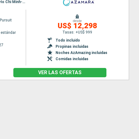
Itinerario : Sidney, Mooloolaba, Airlie Beach, Cairns, Darwin, Benoa, Semarang, Jakarta, Singapur, Ho Chi Minh-Ville, Da Nang, Hong Kong, Taipei, Miyako, Okinawa, Kochi, Kobe
Pursuit
desde
US$ 12,298
Tasas: +US$ 999
 estándar
Todo incluido
27
Propinas incluidas
Noches AzAmazing incluidas
Comidas incluidas
VER LAS OFERTAS