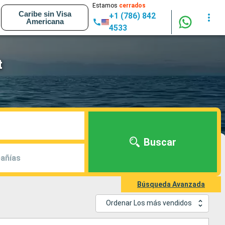
Estamos
cerrados
Caribe sin Visa
+1 (786) 842
Americana
4533
t
Buscar
añías
Búsqueda Avanzada
Ordenar Los más vendidos