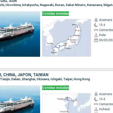
 DEL SUR
Comidas incluidas
Azamara 
15 d
Camarote
Kobe
06/05/20
, CHINA, JAPÓN, TAIWÁN
 Tianjin, Dalian, Shanghai, Okinawa, Ishigaki, Taipei, Hong Kong
Comidas incluidas
Azamara 
16 d
Camarote 
Incheon