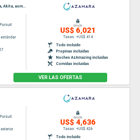
Itinerario : Kobe, Kochi, Hiroshima, kitakyushu, Nagasaki, Busan, Sakai-Minato, Kanazawa, Niigata, Akita, aomori, Tokyo
Pursuit
desde
US$ 6,021
Tasas: +US$ 414
 estándar
Todo incluido
27
Propinas incluidas
Noches AzAmazing incluidas
Comidas incluidas
VER LAS OFERTAS
Pursuit
desde
US$ 4,636
Tasas: +US$ 426
exterior
Todo incluido