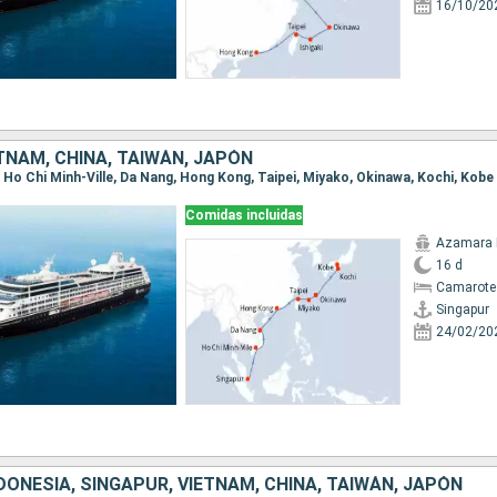
16/10/20
TNAM, CHINA, TAIWÁN, JAPÓN
r, Ho Chi Minh-Ville, Da Nang, Hong Kong, Taipei, Miyako, Okinawa, Kochi, Kobe
Comidas incluidas
Azamara 
16 d
Camarote
Singapur
24/02/20
DONESIA, SINGAPUR, VIETNAM, CHINA, TAIWÁN, JAPÓN