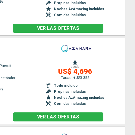
26
Propinas incluidas
Noches AzAmazing incluidas
Comidas incluidas
VER LAS OFERTAS
Pursuit
desde
US$ 4,696
Tasas: +US$ 355
 estándar
Todo incluido
27
Propinas incluidas
Noches AzAmazing incluidas
Comidas incluidas
VER LAS OFERTAS