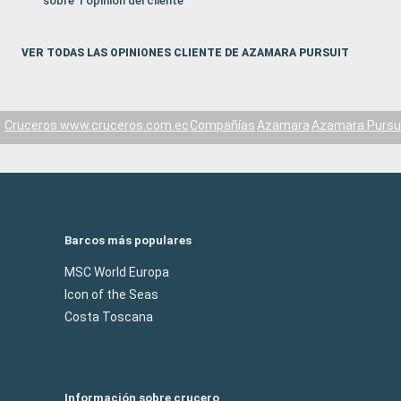
sobre 1 opinión del cliente
VER TODAS LAS OPINIONES CLIENTE DE AZAMARA PURSUIT
Cruceros www.cruceros.com.ec
Compañías
Azamara
Azamara Pursu
Barcos más populares
MSC World Europa
Icon of the Seas
Costa Toscana
Información sobre crucero