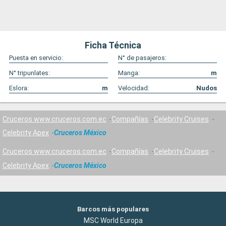
Ficha Técnica
Puesta en servicio:
N° de pasajeros:
N° tripunlates:
Manga:
m
Eslora:
m
Velocidad:
Nudos
Cruceros www.cruceros.com.ec
Compañías
Celebrity Cruises
Celebrity Apex
Cruceros México
Cruceros www.cruceros.com.ec
Compañías
Celebrity Cruises
Celebrity Apex
Cruceros México
Barcos más populares
MSC World Europa