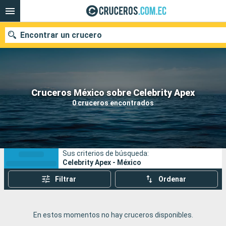
Encontrar un crucero
Nuestros destinos
Cruceros México sobre Celebrity Apex
0 cruceros encontrados
Fecha de salida
Puertos
Compañías
Sus criterios de búsqueda:
Buscar
Celebrity Apex - México
Filtrar
Ordenar
En estos momentos no hay cruceros disponibles.