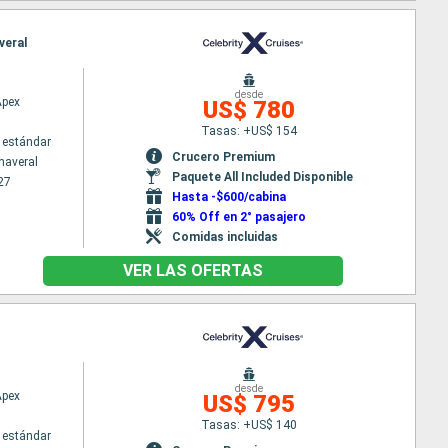
veral
desde
Apex
US$ 780
Tasas: +US$ 154
 estándar
Crucero Premium
naveral
Paquete All Included Disponible
27
Hasta -$600/cabina
60% Off en 2° pasajero
Comidas incluidas
VER LAS OFERTAS
desde
Apex
US$ 795
Tasas: +US$ 140
 estándar