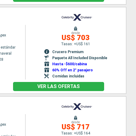
desde
Apex
US$ 703
Tasas: +US$ 161
 estándar
Crucero Premium
naveral
Paquete All Included Disponible
28
Hasta -$600/cabina
60% Off en 2° pasajero
Comidas incluidas
VER LAS OFERTAS
desde
Apex
US$ 717
Tasas: +US$ 164