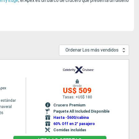
rity Edge
, el Apex es un barco de crucero que presenta un diseño
Ordenar Los más vendidos
desde
Apex
US$ 509
Tasas: +US$ 180
 estándar
Crucero Premium
naveral
Paquete All Included Disponible
26
Hasta -$600/cabina
60% Off en 2° pasajero
Comidas incluidas