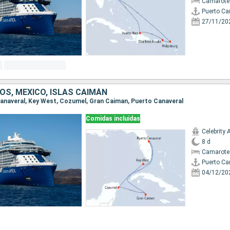
Camarote
Puerto Ca
27/11/20
OS, MÉXICO, ISLAS CAIMÁN
 Canaveral, Key West, Cozumel, Gran Caiman, Puerto Canaveral
Comidas incluidas
Celebrity 
8 d
Camarote
Puerto Ca
04/12/20