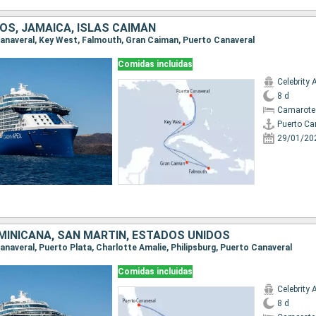
OS, JAMAICA, ISLAS CAIMÁN
 Canaveral, Key West, Falmouth, Gran Caiman, Puerto Canaveral
Comidas incluidas
Celebrity 
8 d
Camarote
Puerto Ca
29/01/20
MINICANA, SAN MARTÍN, ESTADOS UNIDOS
Canaveral, Puerto Plata, Charlotte Amalie, Philipsburg, Puerto Canaveral
Comidas incluidas
Celebrity 
8 d