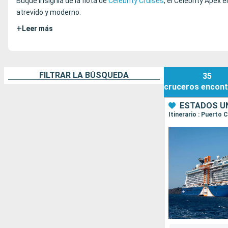
Buque insignia de la flota de
Celebrity Cruises
, el Celebrity Apex 
atrevido y moderno.
+
Leer más
FILTRAR LA BÚSQUEDA
35
cruceros
encont
ESTADOS UN
Itinerario : Puerto