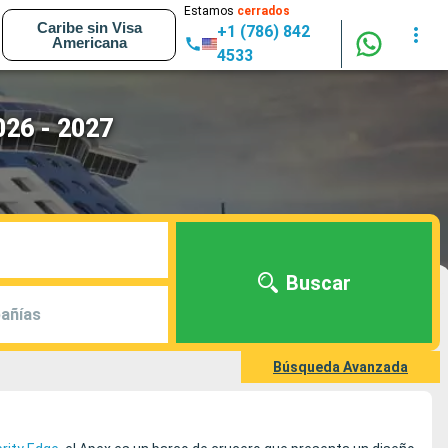
Estamos
cerrados
Caribe sin Visa
+1 (786) 842
Americana
4533
026 - 2027
Buscar
añías
Búsqueda Avanzada