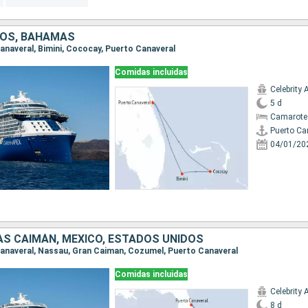
DOS, BAHAMAS
Canaveral, Bimini, Cococay, Puerto Canaveral
Comidas incluidas
Celebrity 
5 d
Camarote
Puerto Ca
04/01/20
AS CAIMÁN, MÉXICO, ESTADOS UNIDOS
 Canaveral, Nassau, Gran Caiman, Cozumel, Puerto Canaveral
Comidas incluidas
Celebrity 
8 d