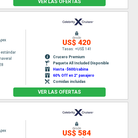
VER LAS OFERTAS
desde
Apex
US$ 420
Tasas: +US$ 141
 estándar
Crucero Premium
naveral
Paquete All Included Disponible
28
Hasta -$600/cabina
60% Off en 2° pasajero
Comidas incluidas
VER LAS OFERTAS
desde
Apex
US$ 584