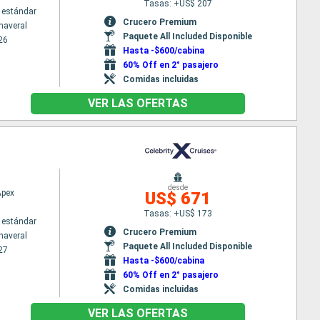
Tasas: +US$ 207
 estándar
Crucero Premium
naveral
Paquete All Included Disponible
26
Hasta -$600/cabina
60% Off en 2° pasajero
Comidas incluidas
VER LAS OFERTAS
desde
Apex
US$ 671
Tasas: +US$ 173
 estándar
Crucero Premium
naveral
Paquete All Included Disponible
27
Hasta -$600/cabina
60% Off en 2° pasajero
Comidas incluidas
VER LAS OFERTAS