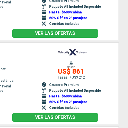
Crucero Premium
naveral
Paquete All Included Disponible
27
Hasta -$600/cabina
60% Off en 2° pasajero
Comidas incluidas
VER LAS OFERTAS
desde
Apex
US$ 861
Tasas: +US$ 212
 estándar
Crucero Premium
naveral
Paquete All Included Disponible
27
Hasta -$600/cabina
60% Off en 2° pasajero
Comidas incluidas
VER LAS OFERTAS