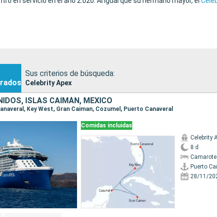
entró en servicio en el año 2.020. Al igual que su hermano mayor, el
Celeb
Sus criterios de búsqueda:
rados
Celebrity Apex
IDOS, ISLAS CAIMÁN, MÉXICO
 Canaveral, Key West, Gran Caiman, Cozumel, Puerto Canaveral
Comidas incluidas
Celebrity 
8 d
Camarote
Puerto Ca
28/11/20