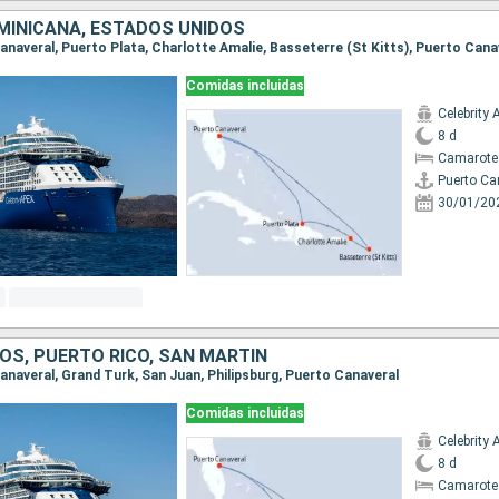
MINICANA, ESTADOS UNIDOS
Canaveral, Puerto Plata, Charlotte Amalie, Basseterre (St Kitts), Puerto Cana
Comidas incluidas
Celebrity 
8 d
Camarote
Puerto Ca
30/01/20
OS, PUERTO RICO, SAN MARTÍN
Canaveral, Grand Turk, San Juan, Philipsburg, Puerto Canaveral
Comidas incluidas
Celebrity 
8 d
Camarote