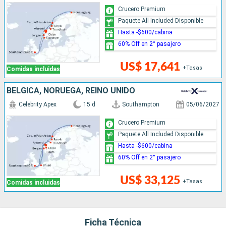
Crucero Premium
Paquete All Included Disponible
Hasta -$600/cabina
60% Off en 2° pasajero
US$ 17,641
+Tasas
Comidas incluidas
BÉLGICA, NORUEGA, REINO UNIDO
Celebrity Apex
15 d
Southampton
05/06/2027
Crucero Premium
Paquete All Included Disponible
Hasta -$600/cabina
60% Off en 2° pasajero
US$ 33,125
+Tasas
Comidas incluidas
Ficha Técnica