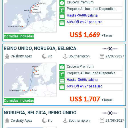
Crucero Premium
Paquete All Included Disponible
Hasta -$600/cabina
60% Off en 2° pasajero
US$ 1,669
+Tasas
Comidas incluidas
REINO UNIDO, NORUEGA, BÉLGICA
Celebrity Apex
8 d
Southampton
24/07/2027
Crucero Premium
Paquete All Included Disponible
Hasta -$600/cabina
60% Off en 2° pasajero
US$ 1,707
+Tasas
Comidas incluidas
NORUEGA, BÉLGICA, REINO UNIDO
Celebrity Apex
8 d
Southampton
21/08/2027