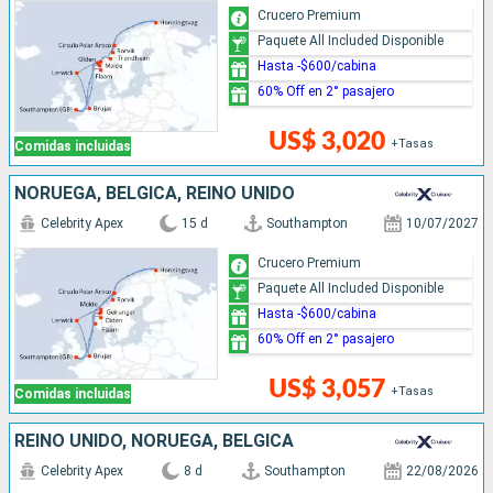
Crucero Premium
Paquete All Included Disponible
Hasta -$600/cabina
60% Off en 2° pasajero
US$ 3,020
+Tasas
Comidas incluidas
NORUEGA, BÉLGICA, REINO UNIDO
Celebrity Apex
15 d
Southampton
10/07/2027
Crucero Premium
Paquete All Included Disponible
Hasta -$600/cabina
60% Off en 2° pasajero
US$ 3,057
+Tasas
Comidas incluidas
REINO UNIDO, NORUEGA, BÉLGICA
Celebrity Apex
8 d
Southampton
22/08/2026