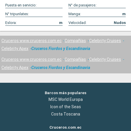
Puesta en servicio:
N° de pasajeros:
N° tripunlates:
Manga:
m
Eslora:
m
Velocidad:
Nudos
Cruceros www.cruceros.com.ec
Compañías
Celebrity Cruises
Celebrity Apex
Cruceros Fiordos y Escandinavia
Cruceros www.cruceros.com.ec
Compañías
Celebrity Cruises
Celebrity Apex
Cruceros Fiordos y Escandinavia
Barcos más populares
MSC World Europa
Icon of the Seas
Costa Toscana
Cruceros.com.ec