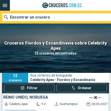
Encontrar un crucero
Cruceros Fiordos y Escandinavia sobre Celebrity
Nuestros destinos
Apex
12 cruceros encontrados
Fecha de salida
Puertos
Compañías
12
Sus criterios de búsqueda:
Buscar
Celebrity Apex - Fiordos y Escandinavia
cruceros
Filtrar
Ordenar
REINO UNIDO, NORUEGA
Celebrity Apex
9 d
Southampton
28/05/2027