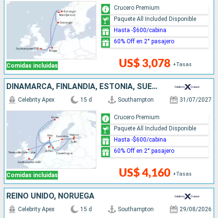
Crucero Premium
Paquete All Included Disponible
Hasta -$600/cabina
60% Off en 2° pasajero
US$ 3,078
+Tasas
Comidas incluidas
DINAMARCA, FINLANDIA, ESTONIA, SUECIA, REINO UNIDO, NORUEGA
Celebrity Apex
15 d
Southampton
31/07/2027
Crucero Premium
Paquete All Included Disponible
Hasta -$600/cabina
60% Off en 2° pasajero
US$ 4,160
+Tasas
Comidas incluidas
REINO UNIDO, NORUEGA
Celebrity Apex
15 d
Southampton
29/08/2026