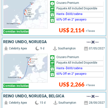
Crucero Premium
Paquete All Included Disponible
Hasta -$600/cabina
60% Off en 2° pasajero
US$ 2,114
+Tasas
Comidas incluidas
REINO UNIDO, NORUEGA
Celebrity Apex
9 d
Southampton
07/05/2027
Crucero Premium
Paquete All Included Disponible
Hasta -$600/cabina
60% Off en 2° pasajero
US$ 2,266
+Tasas
Comidas incluidas
REINO UNIDO, NORUEGA, BÉLGICA
Celebrity Apex
15 d
Southampton
28/08/2027