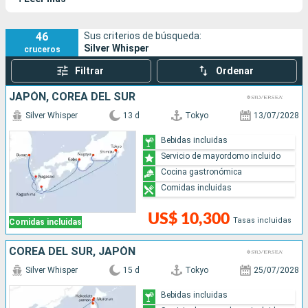
remodelado en 2.018. Su barco hermano es el Silver Shadow.
46
Sus criterios de búsqueda:
Silver Whisper
cruceros
Filtrar
Ordenar
JAPÓN, COREA DEL SUR
Silver Whisper
13 d
Tokyo
13/07/2028
Bebidas incluidas
Servicio de mayordomo incluido
Cocina gastronómica
Comidas incluidas
US$ 10,300
Tasas incluidas
Comidas incluidas
COREA DEL SUR, JAPÓN
Silver Whisper
15 d
Tokyo
25/07/2028
Bebidas incluidas