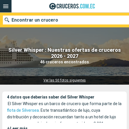
Encontrar un crucero
Silver Whisper : Nuestras ofertas de cruceros
Nuestros destinos
2026 - 2027
46 cruceros encontrados
Fecha de salida
Puertos
Compañías
Ver las 50 fotos siguientes
Buscar
4 datos que deberías saber del Silver Whisper
El Silver Whisper es un barco de crucero que forma parte de la
flota de Silversea
. Este transatlántico de lujo, cuya
distribución y decoración recuerdan tanto a un hotel de lujo
como a un complejo de ocio, fue construido en 2.001 y
+
Leer más