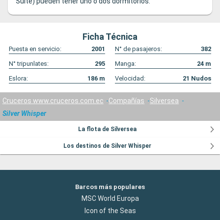
Suite) pueden tener uno o dos dormitorios.
Ficha Técnica
Puesta en servicio:
2001
N° de pasajeros:
382
N° tripunlates:
295
Manga:
24
m
Eslora:
186
m
Velocidad:
21
Nudos
Cruceros www.cruceros.com.ec
Compañías
Silversea
Silver Whisper
La flota de Silversea
Los destinos de Silver Whisper
Barcos más populares
MSC World Europa
Icon of the Seas