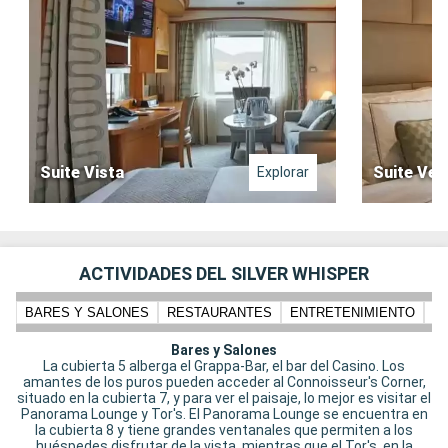
Suite Vista
Suite Ver
Explorar
ACTIVIDADES DEL SILVER WHISPER
BARES Y SALONES
RESTAURANTES
ENTRETENIMIENTO
PI
Bares y Salones
La cubierta 5 alberga el Grappa-Bar, el bar del Casino. Los
amantes de los puros pueden acceder al Connoisseur's Corner,
situado en la cubierta 7, y para ver el paisaje, lo mejor es visitar el
Panorama Lounge y Tor's. El Panorama Lounge se encuentra en
la cubierta 8 y tiene grandes ventanales que permiten a los
huéspedes disfrutar de la vista, mientras que el Tor's, en la