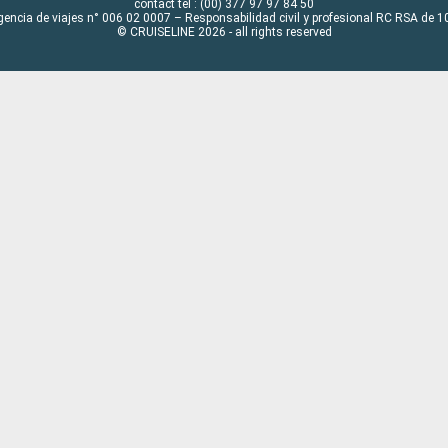
contact tel : (00) 377 97 97 84 50
gencia de viajes n° 006 02 0007 – Responsabilidad civil y profesional RC RSA de
© CRUISELINE 2026 - all rights reserved