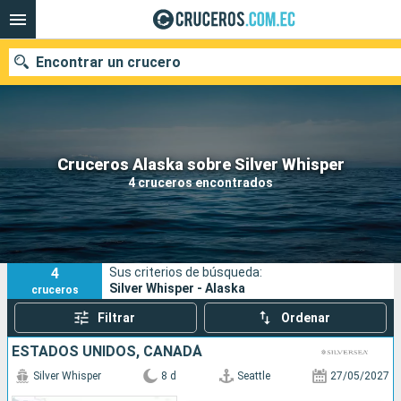
Encontrar un crucero
Nuestros destinos
Cruceros Alaska sobre Silver Whisper
4 cruceros encontrados
Fecha de salida
Puertos
Compañías
4
Sus criterios de búsqueda:
Buscar
Silver Whisper - Alaska
cruceros
Filtrar
Ordenar
ESTADOS UNIDOS, CANADÁ
Silver Whisper
8 d
Seattle
27/05/2027