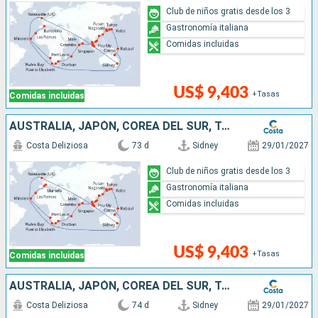
Club de niños gratis desde los 3
Gastronomía italiana
Comidas incluidas
US$ 9,403
+Tasas
Comidas incluidas
AUSTRALIA, JAPÓN, COREA DEL SUR, TAIWÁN, CHINA, VIETNAM, SINGAPUR, MALASIA, SRI LANKA, MALDIVAS, MAURICIO, SUDÁFRICA, NAMIBIA, CABO VERDE, CANARIAS
Costa Deliziosa
73 d
Sidney
29/01/2027
Club de niños gratis desde los 3
Gastronomía italiana
Comidas incluidas
US$ 9,403
+Tasas
Comidas incluidas
AUSTRALIA, JAPÓN, COREA DEL SUR, TAIWÁN, CHINA, VIETNAM, SINGAPUR, MALASIA, SRI LANKA, MALDIVAS, MAURICIO, SUDÁFRICA, NAMIBIA, CABO VERDE, CANARIAS
Costa Deliziosa
74 d
Sidney
29/01/2027