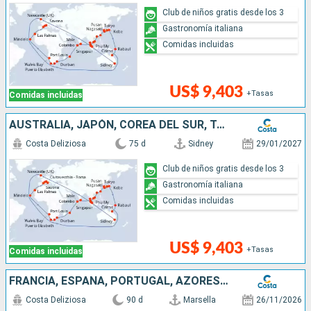
Club de niños gratis desde los 3
Gastronomía italiana
Comidas incluidas
US$ 9,403
+Tasas
Comidas incluidas
AUSTRALIA, JAPÓN, COREA DEL SUR, TAIWÁN, CHINA, VIETNAM, SINGAPUR, MALASIA, SRI LANKA, MALDIVAS, MAURICIO, SUDÁFRICA, NAMIBIA, CABO VERDE, ITALIA
Costa Deliziosa
75 d
Sidney
29/01/2027
Club de niños gratis desde los 3
Gastronomía italiana
Comidas incluidas
US$ 9,403
+Tasas
Comidas incluidas
FRANCIA, ESPAÑA, PORTUGAL, AZORES, ESTADOS UNIDOS, FLORIDA (USA), MÉJICO, ESTADOS UNITOS, HAWÁI, POLINESIA, FIJI, AUSTRALIA, JAPÓN, COREA DEL SUR, TAIWÁN
Costa Deliziosa
90 d
Marsella
26/11/2026