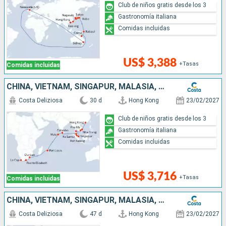
Club de niños gratis desde los 3
Gastronomía italiana
Comidas incluidas
US$ 3,388
+Tasas
Comidas incluidas
CHINA, VIETNAM, SINGAPUR, MALASIA, SRI LANKA, MALDIVAS, MAURICIO, SUDÁFRICA
Costa Deliziosa
30 d
Hong Kong
23/02/2027
Club de niños gratis desde los 3
Gastronomía italiana
Comidas incluidas
US$ 3,716
+Tasas
Comidas incluidas
CHINA, VIETNAM, SINGAPUR, MALASIA, SRI LANKA, MALDIVAS, MAURICIO, SUDÁFRICA, NAMIBIA, CABO VERDE, CANARIAS, ESPAÑA
Costa Deliziosa
47 d
Hong Kong
23/02/2027