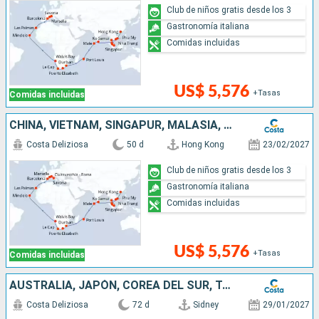
Club de niños gratis desde los 3
Gastronomía italiana
Comidas incluidas
US$ 5,576
+Tasas
Comidas incluidas
CHINA, VIETNAM, SINGAPUR, MALASIA, SRI LANKA, MALDIVAS, MAURICIO, SUDÁFRICA, NAMIBIA, CABO VERDE, CANARIAS, ESPAÑA, FRANCIA, ITALIA
Costa Deliziosa
50 d
Hong Kong
23/02/2027
Club de niños gratis desde los 3
Gastronomía italiana
Comidas incluidas
US$ 5,576
+Tasas
Comidas incluidas
AUSTRALIA, JAPÓN, COREA DEL SUR, TAIWÁN, CHINA, VIETNAM, SINGAPUR, MALASIA, SRI LANKA, MALDIVAS, MAURICIO, SUDÁFRICA, NAMIBIA, CABO VERDE, CANARIAS
Costa Deliziosa
72 d
Sidney
29/01/2027