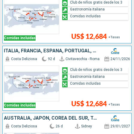
Club de niños gratis desde los 3
Gastronomía italiana
Comidas incluidas
US$ 12,684
+Tasas
Comidas incluidas
ITALIA, FRANCIA, ESPAÑA, PORTUGAL, AZORES, ESTADOS UNIDOS, FLORIDA (USA), MÉJICO, ESTADOS UNITOS, HAWÁI, POLINESIA, FIJI, AUSTRALIA, JAPÓN, COREA DEL SUR
Costa Deliziosa
92 d
Civitavecchia - Roma
24/11/2026
Club de niños gratis desde los 3
Gastronomía italiana
Comidas incluidas
US$ 12,684
+Tasas
Comidas incluidas
AUSTRALIA, JAPÓN, COREA DEL SUR, TAIWÁN, CHINA
Costa Deliziosa
26 d
Sidney
29/01/2027