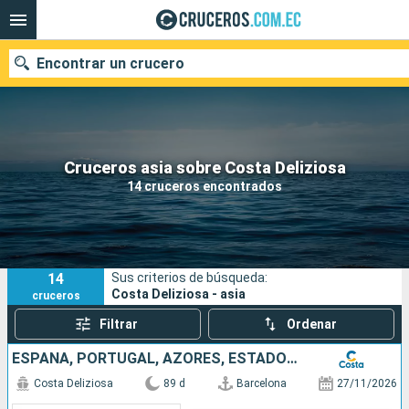
Encontrar un crucero
Nuestros destinos
Cruceros asia sobre Costa Deliziosa
14 cruceros encontrados
Fecha de salida
Puertos
Compañías
14
Sus criterios de búsqueda:
Buscar
Costa Deliziosa - asia
cruceros
Filtrar
Ordenar
ESPAÑA, PORTUGAL, AZORES, ESTADOS UNIDOS, FLORIDA (USA), MÉJICO, ESTADOS UNITOS, HAWÁI, POLINESIA, FIJI, AUSTRALIA, JAPÓN, COREA DEL SUR, TAIWÁN, CHINA
Costa Deliziosa
89 d
Barcelona
27/11/2026