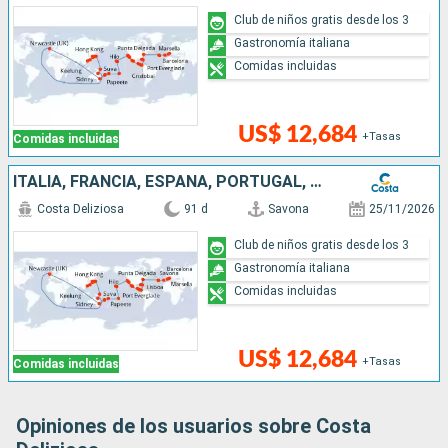
Club de niños gratis desde los 3
Gastronomía italiana
Comidas incluidas
US$ 12,684
+Tasas
Comidas incluidas
ITALIA, FRANCIA, ESPAÑA, PORTUGAL, AZORES, ESTADOS UNIDOS, FLORIDA (USA), MÉJICO, ESTADOS UNITOS, HAWÁI, POLINESIA, FIJI, AUSTRALIA, JAPÓN, COREA DEL SUR
Costa Deliziosa
91 d
Savona
25/11/2026
Club de niños gratis desde los 3
Gastronomía italiana
Comidas incluidas
US$ 12,684
+Tasas
Comidas incluidas
Opiniones de los usuarios sobre Costa