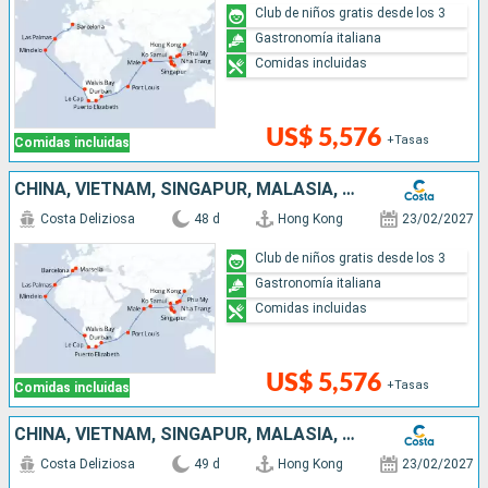
Club de niños gratis desde los 3
Gastronomía italiana
Comidas incluidas
US$ 5,576
+Tasas
Comidas incluidas
CHINA, VIETNAM, SINGAPUR, MALASIA, SRI LANKA, MALDIVAS, MAURICIO, SUDÁFRICA, NAMIBIA, CABO VERDE, CANARIAS, ESPAÑA, FRANCIA
Costa Deliziosa
48 d
Hong Kong
23/02/2027
Club de niños gratis desde los 3
Gastronomía italiana
Comidas incluidas
US$ 5,576
+Tasas
Comidas incluidas
CHINA, VIETNAM, SINGAPUR, MALASIA, SRI LANKA, MALDIVAS, MAURICIO, SUDÁFRICA, NAMIBIA, CABO VERDE, CANARIAS, ESPAÑA, FRANCIA, ITALIA
Costa Deliziosa
49 d
Hong Kong
23/02/2027