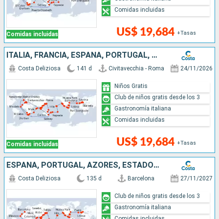
Comidas incluidas
US$ 19,684
+Tasas
Comidas incluidas
ITALIA, FRANCIA, ESPAÑA, PORTUGAL, AZORES, ESTADOS UNIDOS, FLORIDA (USA), MÉJICO, ESTADOS UNITOS, HAWÁI, POLINESIA, FIJI, AUSTRALIA, JAPÓN, SUDÁFRICA
Costa Deliziosa
141 d
Civitavecchia - Roma
24/11/2026
Niños Gratis
Club de niños gratis desde los 3
Gastronomía italiana
Comidas incluidas
US$ 19,684
+Tasas
Comidas incluidas
ESPAÑA, PORTUGAL, AZORES, ESTADOS UNIDOS, FLORIDA (USA), PANAMA, MÉJICO, ESTADOS UNITOS, HAWÁI, FIJI, NUEVA ZELANDA, AUSTRALIA, JAPÓN, MALASIA, SUDÁFRICA
Costa Deliziosa
135 d
Barcelona
27/11/2027
Club de niños gratis desde los 3
Gastronomía italiana
Comidas incluidas