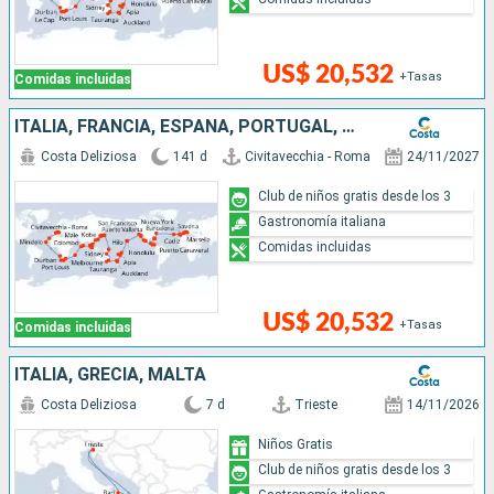
US$ 20,532
+Tasas
Comidas incluidas
ITALIA, FRANCIA, ESPAÑA, PORTUGAL, AZORES, ESTADOS UNIDOS, FLORIDA (USA), PANAMA, ESTADOS UNITOS, HAWÁI, NUEVA ZELANDA, AUSTRALIA, JAPÓN, MALASIA, SUDÁFRICA
Costa Deliziosa
141 d
Civitavecchia - Roma
24/11/2027
Club de niños gratis desde los 3
Gastronomía italiana
Comidas incluidas
US$ 20,532
+Tasas
Comidas incluidas
ITALIA, GRECIA, MALTA
Costa Deliziosa
7 d
Trieste
14/11/2026
Niños Gratis
Club de niños gratis desde los 3