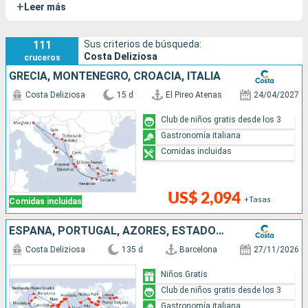
+
Leer más
insignia de la flota y presenta una decoración en la que
destacan los elementos más bellos del diseño italiano.
111
Sus criterios de búsqueda:
Costa Deliziosa
cruceros
GRECIA, MONTENEGRO, CROACIA, ITALIA
Costa Deliziosa
15 d
El Pireo Atenas
24/04/2027
Club de niños gratis desde los 3
Gastronomía italiana
Comidas incluidas
US$ 2,094
+Tasas
Comidas incluidas
ESPAÑA, PORTUGAL, AZORES, ESTADOS UNIDOS, FLORIDA (USA), MÉJICO, ESTADOS UNITOS, HAWÁI, POLINESIA, FIJI, AUSTRALIA, JAPÓN, COREA DEL SUR, TAIWÁN, SUDÁFRICA
Costa Deliziosa
135 d
Barcelona
27/11/2026
Niños Gratis
Club de niños gratis desde los 3
Gastronomía italiana