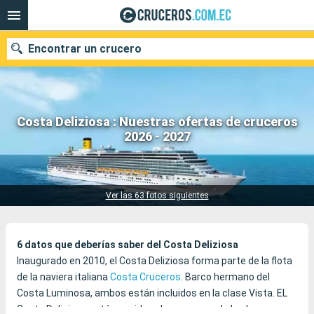
Encontrar un crucero
Costa Deliziosa : Nuestras ofertas de cruceros
Nuestros destinos
2026 - 2027
111 cruceros encontrados
Fecha de salida
Puertos
Compañías
Ver las 63 fotos siguientes
Buscar
6 datos que deberías saber del Costa Deliziosa
Inaugurado en 2010, el Costa Deliziosa forma parte de la flota
de la naviera italiana
Costa Cruceros
. Barco hermano del
Costa Luminosa, ambos están incluidos en la clase Vista. EL
Costa Deliziosa está considerado como uno de los buques