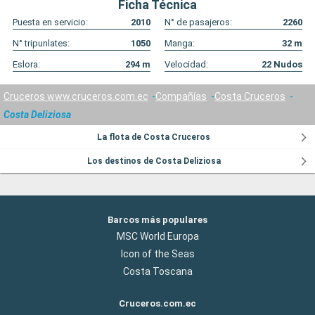
Ficha Técnica
Puesta en servicio:
2010
N° de pasajeros:
2260
N° tripunlates:
1050
Manga:
32
m
Eslora:
294
m
Velocidad:
22
Nudos
Cruceros www.cruceros.com.ec
Compañías
Costa Cruceros
Costa Deliziosa
La flota de Costa Cruceros
Los destinos de Costa Deliziosa
Barcos más populares
MSC World Europa
Icon of the Seas
Costa Toscana
Cruceros.com.ec