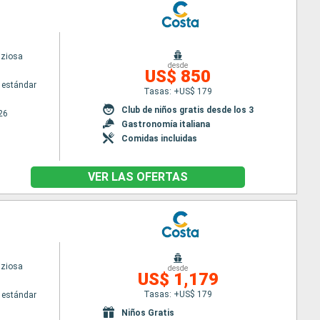
iziosa
desde
US$ 850
 estándar
Tasas: +US$ 179
Club de niños gratis desde los 3
26
Gastronomía italiana
Comidas incluidas
VER LAS OFERTAS
iziosa
desde
US$ 1,179
Tasas: +US$ 179
 estándar
Niños Gratis