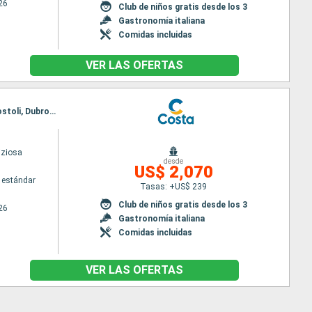
26
Club de niños gratis desde los 3
Gastronomía italiana
Comidas incluidas
VER LAS OFERTAS
Itinerario : Marghera, Bari, Santoríni, Mykonos, Katakolon, Marghera, Bari, Corfú, Zakinthos, Argostoli, Dubrovnik, Split, Marghera
iziosa
desde
US$ 2,070
 estándar
Tasas: +US$ 239
Club de niños gratis desde los 3
26
Gastronomía italiana
Comidas incluidas
VER LAS OFERTAS