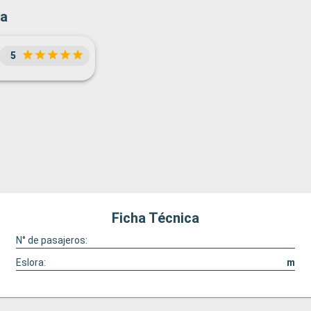
sa
5
Ficha Técnica
N° de pasajeros:
Eslora:
m