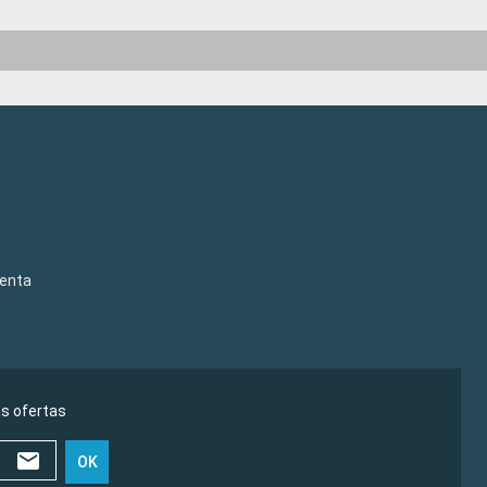
venta
as ofertas
OK