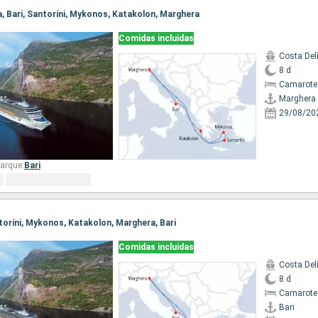
ra, Bari, Santoríni, Mykonos, Katakolon, Marghera
Comidas incluidas
Costa Del
8 d
Camarote
Marghera
29/08/20
arque:
Bari
antoríni, Mykonos, Katakolon, Marghera, Bari
Comidas incluidas
Costa Del
8 d
Camarote
Bari