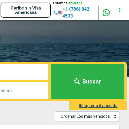
Estamos
abiertos
Caribe sin Visa
+1 (786) 842
Americana
4533
Buscar
añías
Búsqueda Avanzada
Ordenar Los más vendidos