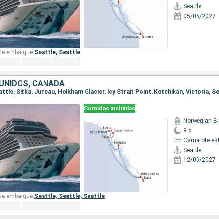
Seattle
05/06/2027
 de embarque:
Seattle,
Seattle
UNIDOS, CANADÁ
eattle, Sitka, Juneau, Holkham Glacier, Icy Strait Point, Ketchikán, Victoria, S
Comidas incluidas
Norwegian Bl
8 d
Camarote es
Seattle
12/06/2027
 de embarque:
Seattle,
Seattle,
Seattle