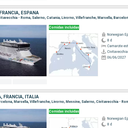
, FRANCIA, ESPAÑA
ivitavecchia - Roma, Salerno, Catania, Livorno, Villefranche, Marsella, Barcelo
Comidas incluidas
Norwegian Ep
8 d
Camarote es
Civitavecchi
06/06/2027
, FRANCIA, ITALIA
arcelona, Marsella, Villefranche, Livorno, Messine, Salerno, Civitavecchia - Ro
Comidas incluidas
Norwegian Ep
8 d