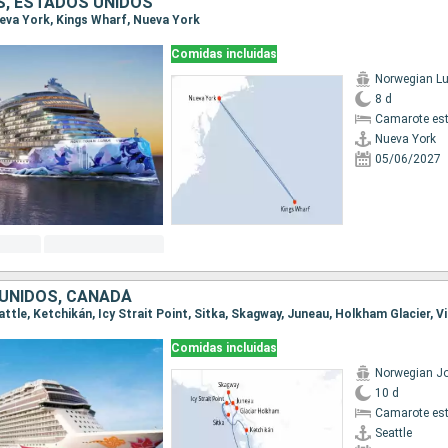
, ESTADOS UNIDOS
Nueva York, Kings Wharf, Nueva York
Comidas incluidas
Norwegian L
8 d
Camarote es
Nueva York
05/06/2027
UNIDOS, CANADÁ
Comidas incluidas
Norwegian J
10 d
Camarote es
Seattle