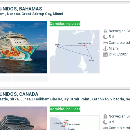
UNIDOS, BAHAMAS
iami, Nassau, Great Stirrup Cay, Miami
Comidas incluidas
Norwegian G
5 d
Camarote es
Miami
21/06/2027
UNIDOS, CANADÁ
eattle, Sitka, Juneau, Holkham Glacier, Icy Strait Point, Ketchikán, Victoria, S
Comidas incluidas
Norwegian Bl
8 d
Camarote es