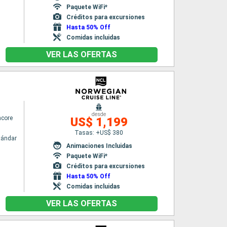
Paquete WiFi*
Créditos para excursiones
Hasta 50% Off
Comidas incluidas
VER LAS OFERTAS
desde
ncore
US$ 1,199
Tasas: +US$ 380
tándar
Animaciones Incluidas
Paquete WiFi*
Créditos para excursiones
Hasta 50% Off
Comidas incluidas
VER LAS OFERTAS