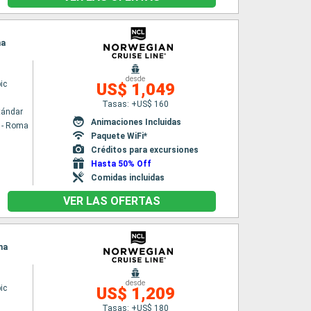
na
desde
ic
US$ 1,049
Tasas: +US$ 160
tándar
Animaciones Incluidas
a - Roma
Paquete WiFi*
Créditos para excursiones
Hasta 50% Off
Comidas incluidas
VER LAS OFERTAS
ma
desde
ic
US$ 1,209
Tasas: +US$ 180