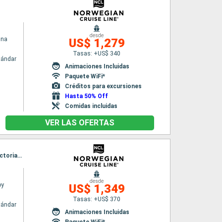
desde
una
US$ 1,279
Tasas: +US$ 340
tándar
Animaciones Incluidas
Paquete WiFi*
Créditos para excursiones
Hasta 50% Off
Comidas incluidas
VER LAS OFERTAS
Itinerario : Seattle, Ketchikán, Icy Strait Point, Sitka, Skagway, Juneau, Holkham Glacier, Victoria, Seattle
desde
oy
US$ 1,349
Tasas: +US$ 370
tándar
Animaciones Incluidas
Paquete WiFi*