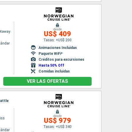
desde
etaway
US$ 409
Tasas: +US$ 200
tándar
Animaciones Incluidas
Paquete WiFi*
Créditos para excursiones
Hasta 50% Off
Comidas incluidas
VER LAS OFERTAS
eattle
desde
iss
US$ 979
Tasas: +US$ 340
tándar