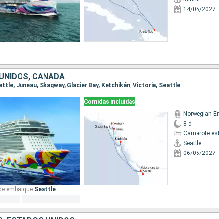
14/06/2027
UNIDOS, CANADÁ
eattle, Juneau, Skagway, Glacier Bay, Ketchikán, Victoria, Seattle
Comidas incluidas
Norwegian E
8 d
Camarote es
Seattle
06/06/2027
 de embarque:
Seattle