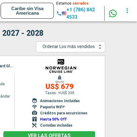
Estamos
cerrados
Caribe sin Visa
+1 (786) 842
Americana
4533
o 2027 - 2028
Ordenar Los más vendidos
Itinerario : Vancouver, Passage intérieur, Ketchikán, Juneau, Skagway, Icy Strait Point, Hubard Glacier, Whittier
desde
ade
US$ 679
Tasas: +US$ 330
tándar
Animaciones Incluidas
Paquete WiFi*
Créditos para excursiones
Hasta 50% Off
Comidas incluidas
VER LAS OFERTAS