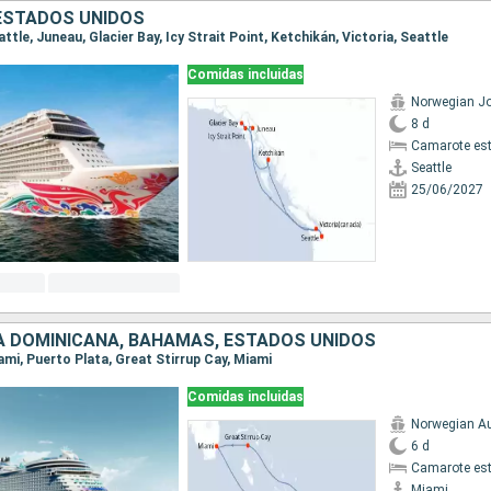
ESTADOS UNIDOS
eattle, Juneau, Glacier Bay, Icy Strait Point, Ketchikán, Victoria, Seattle
Comidas incluidas
Norwegian J
8 d
Camarote es
Seattle
25/06/2027
A DOMINICANA, BAHAMAS, ESTADOS UNIDOS
iami, Puerto Plata, Great Stirrup Cay, Miami
Comidas incluidas
Norwegian A
6 d
Camarote es
Miami