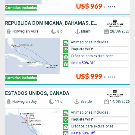
US$ 969
+Tasas
Comidas incluidas
REPÚBLICA DOMINICANA, BAHAMAS, ESTADOS UNIDOS
Norwegian Aura
8 d
Miami
28/08/2027
Animaciones Incluidas
Paquete WiFi*
Créditos para excursiones
Hasta 50% Off
US$ 999
+Tasas
Comidas incluidas
ESTADOS UNIDOS, CANADÁ
Norwegian Joy
11 d
Seattle
14/08/2026
Animaciones Incluidas
Paquete WiFi*
Créditos para excursiones
Hasta 50% Off