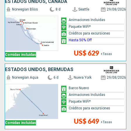
ESTADOS UNIDOS, CANADÁ
Norwegian Bliss
8 d
Seattle
29/08/2026
Animaciones Incluidas
Paquete WiFi*
Créditos para excursiones
Hasta 50% Off
US$ 629
+Tasas
Comidas incluidas
ESTADOS UNIDOS, BERMUDAS
Norwegian Aqua
6 d
Nueva York
29/08/2026
Barco Nuevo
Animaciones Incluidas
Paquete WiFi*
Créditos para excursiones
US$ 649
+Tasas
Comidas incluidas