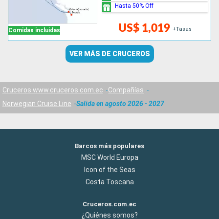
Hasta 50% Off
US$ 1,019
+Tasas
Comidas incluidas
VER MÁS DE CRUCEROS
Cruceros www.cruceros.com.ec
Compañías
Norwegian Cruise Line
Salida en agosto 2026 - 2027
Barcos más populares
MSC World Europa
Icon of the Seas
Costa Toscana
Cruceros.com.ec
¿Quiénes somos?