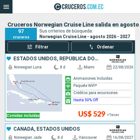
Cruceros Norwegian Cruise Line salida en agosto 
97
Sus criterios de búsqueda:
Norwegian Cruise Line - agosto 2026 - 2027
cruceros
Filtrar
Ordenar
ESTADOS UNIDOS, REPÚBLICA DOMINICANA, BAHAMAS
Norwegian Luna
8 d
Miami
22/08/2026
Animaciones Incluidas
Paquete WiFi*
Créditos para excursiones
Hasta 50% Off
US$ 529
+Tasas
Comidas incluidas
CANADÁ, ESTADOS UNIDOS
Norwegian Jade
8 d
Vancouver
16/08/2027