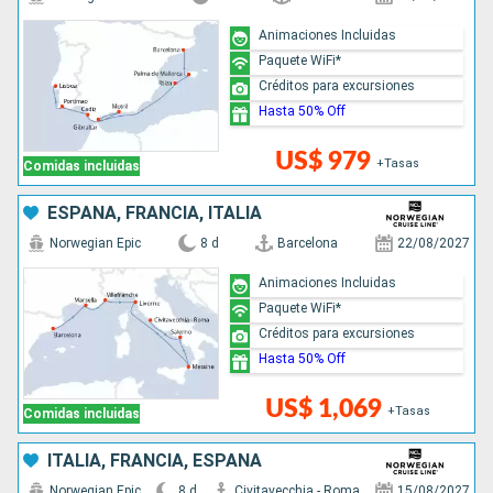
Animaciones Incluidas
Paquete WiFi*
Créditos para excursiones
Hasta 50% Off
US$ 979
+Tasas
Comidas incluidas
ESPAÑA, FRANCIA, ITALIA
Norwegian Epic
8 d
Barcelona
22/08/2027
Animaciones Incluidas
Paquete WiFi*
Créditos para excursiones
Hasta 50% Off
US$ 1,069
+Tasas
Comidas incluidas
ITALIA, FRANCIA, ESPAÑA
Norwegian Epic
8 d
Civitavecchia - Roma
15/08/2027