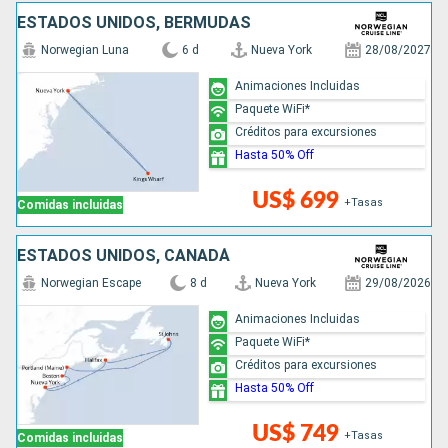
ESTADOS UNIDOS, BERMUDAS
Norwegian Luna
6 d
Nueva York
28/08/2027
Animaciones Incluidas
Paquete WiFi*
Créditos para excursiones
Hasta 50% Off
US$ 699
+Tasas
Comidas incluidas
ESTADOS UNIDOS, CANADÁ
Norwegian Escape
8 d
Nueva York
29/08/2026
Animaciones Incluidas
Paquete WiFi*
Créditos para excursiones
Hasta 50% Off
US$ 749
+Tasas
Comidas incluidas