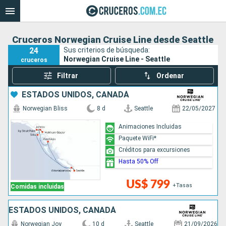
Cruceros Norwegian Cruise Line desde Seattle
24
Sus criterios de búsqueda:
Norwegian Cruise Line - Seattle
cruceros
Filtrar
Ordenar
ESTADOS UNIDOS, CANADÁ
Norwegian Bliss
8 d
Seattle
22/05/2027
Animaciones Incluidas
Paquete WiFi*
Créditos para excursiones
Hasta 50% Off
US$ 799
+Tasas
Comidas incluidas
ESTADOS UNIDOS, CANADÁ
Norwegian Joy
10 d
Seattle
21/09/2026