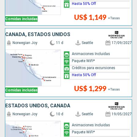
Hasta 50% Off
US$ 1,149
+Tasas
Comidas incluidas
CANADÁ, ESTADOS UNIDOS
Norwegian Joy
11 d
Seattle
17/09/2027
Animaciones Incluidas
Paquete WiFi*
Créditos para excursiones
Hasta 50% Off
US$ 1,299
+Tasas
Comidas incluidas
ESTADOS UNIDOS, CANADÁ
Norwegian Joy
10 d
Seattle
19/05/2027
Animaciones Incluidas
Paquete WiFi*