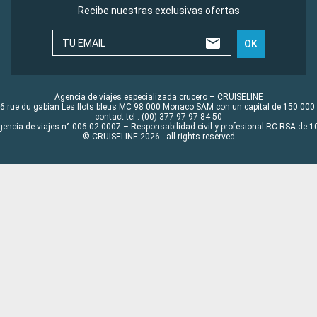
Recibe nuestras exclusivas ofertas
TU EMAIL
OK
Agencia de viajes especializada crucero – CRUISELINE
6 rue du gabian Les flots bleus MC 98 000 Monaco SAM con un capital de 150 000
contact tel : (00) 377 97 97 84 50
gencia de viajes n° 006 02 0007 – Responsabilidad civil y profesional RC RSA de
© CRUISELINE 2026 - all rights reserved