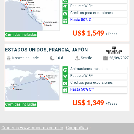
Paquete WiFi*
Créditos para excursiones
Hasta 50% Off
US$ 1,549
+Tasas
Comidas incluidas
ESTADOS UNIDOS, FRANCIA, JAPÓN
Norwegian Jade
16 d
Seattle
28/09/2027
Animaciones Incluidas
Paquete WiFi*
Créditos para excursiones
Hasta 50% Off
US$ 1,349
+Tasas
Comidas incluidas
Cruceros www.cruceros.com.ec
Compañías