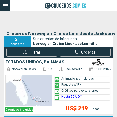
Cruceros Norwegian Cruise Line desde Jacksonvi
21
Sus criterios de búsqueda:
Norwegian Cruise Line - Jacksonville
cruceros
Filtrar
Ordenar
ESTADOS UNIDOS, BAHAMAS
Norwegian Dawn
5 d
Jacksonville
11/01/2027
Animaciones Incluidas
Paquete WiFi*
Créditos para excursiones
Hasta 50% Off
US$ 219
+Tasas
Comidas incluidas