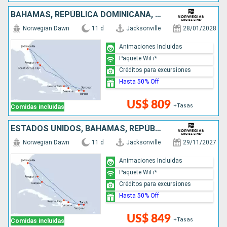
BAHAMAS, REPÚBLICA DOMINICANA, PUERTO RICO, ESTADOS UNIDOS
Norwegian Dawn
11 d
Jacksonville
28/01/2028
Animaciones Incluidas
Paquete WiFi*
Créditos para excursiones
Hasta 50% Off
US$ 809
+Tasas
Comidas incluidas
ESTADOS UNIDOS, BAHAMAS, REPÚBLICA DOMINICANA, PUERTO RICO
Norwegian Dawn
11 d
Jacksonville
29/11/2027
Animaciones Incluidas
Paquete WiFi*
Créditos para excursiones
Hasta 50% Off
US$ 849
+Tasas
Comidas incluidas