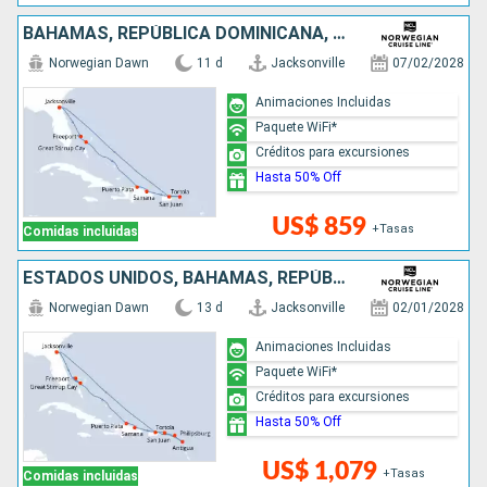
BAHAMAS, REPÚBLICA DOMINICANA, PUERTO RICO, ESTADOS UNIDOS
Norwegian Dawn
11 d
Jacksonville
07/02/2028
Animaciones Incluidas
Paquete WiFi*
Créditos para excursiones
Hasta 50% Off
US$ 859
+Tasas
Comidas incluidas
ESTADOS UNIDOS, BAHAMAS, REPÚBLICA DOMINICANA, ANTIGUA Y BARBUDA, SAN MARTÍN, PUERTO RICO
Norwegian Dawn
13 d
Jacksonville
02/01/2028
Animaciones Incluidas
Paquete WiFi*
Créditos para excursiones
Hasta 50% Off
US$ 1,079
+Tasas
Comidas incluidas