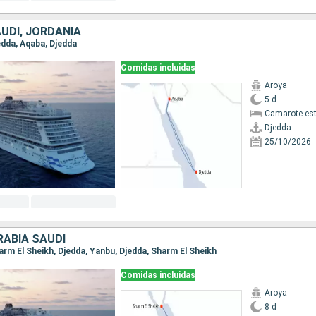
UDÍ, JORDANIA
jedda, Aqaba, Djedda
Comidas incluidas
Aroya
5 d
Camarote es
Djedda
25/10/2026
RABIA SAUDÍ
harm El Sheikh, Djedda, Yanbu, Djedda, Sharm El Sheikh
Comidas incluidas
Aroya
8 d