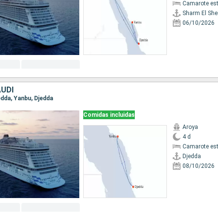
Camarote es
Sharm El She
06/10/2026
AUDÍ
jedda, Yanbu, Djedda
Comidas incluidas
Aroya
4 d
Camarote es
Djedda
08/10/2026