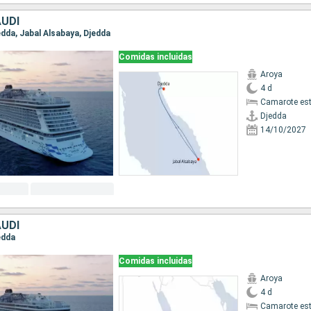
AUDÍ
jedda, Jabal Alsabaya, Djedda
Comidas incluidas
Aroya
4 d
Camarote es
Djedda
14/10/2027
AUDÍ
jedda
Comidas incluidas
Aroya
4 d
Camarote es