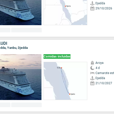
Djedda
29/10/2026
AUDÍ
jedda, Yanbu, Djedda
Comidas incluidas
Aroya
4 d
Camarote es
Djedda
21/10/2027