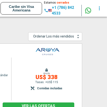
Estamos
cerrados
Caribe sin Visa
+1 (786) 842
Americana
4533
Ordenar Los más vendidos
desde
tándar
US$ 338
Tasas: +US$ 115
Comidas incluidas
VER LAS OFERTAS