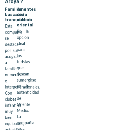
Aroya
?
Familias en
Amantes
busca de
de la
tranquilidad
cultura
oriental
Esta
Es la
compañía
opción
se
ideal
destaca
para
por su
los
acogida
turistas
a
que
familias
desean
numerosas
sumergirse
e
en la
intergeneracionales.
autenticidad
Con
de
clubes
Oriente
infantiles
Medio.
muy
La
bien
compañía
equipados,
se