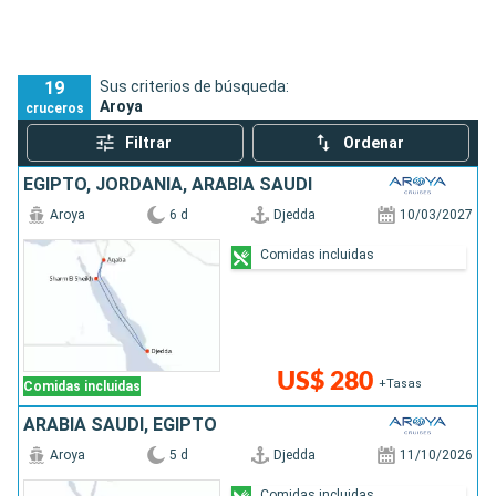
19
Sus criterios de búsqueda:
Aroya
cruceros
Filtrar
Ordenar
EGIPTO, JORDANIA, ARABIA SAUDÍ
Aroya
6 d
Djedda
10/03/2027
Comidas incluidas
US$ 280
+Tasas
Comidas incluidas
ARABIA SAUDÍ, EGIPTO
Aroya
5 d
Djedda
11/10/2026
Comidas incluidas