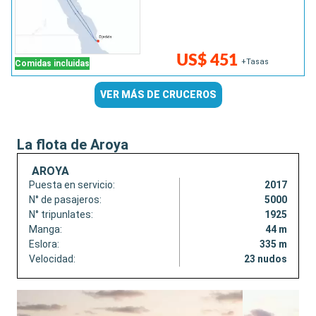
US$ 451
+Tasas
Comidas incluidas
VER MÁS DE CRUCEROS
La flota de Aroya
AROYA
Puesta en servicio:
2017
N° de pasajeros:
5000
N° tripunlates:
1925
Manga:
44 m
Eslora:
335 m
Velocidad:
23 nudos