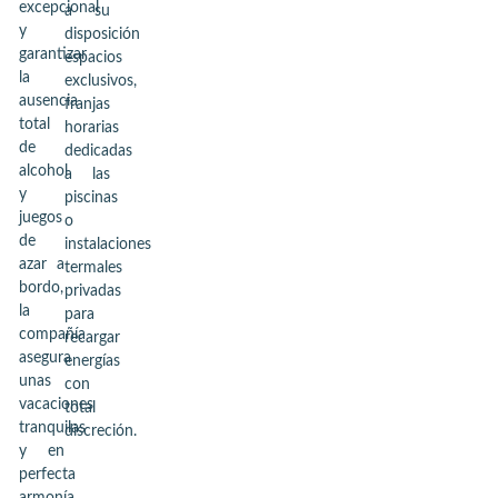
excepcional
a su
y
disposición
garantizar
espacios
la
exclusivos,
ausencia
franjas
total
horarias
de
dedicadas
alcohol
a las
y
piscinas
juegos
o
de
instalaciones
azar a
termales
bordo,
privadas
la
para
compañía
recargar
asegura
energías
unas
con
vacaciones
total
tranquilas
discreción.
y en
perfecta