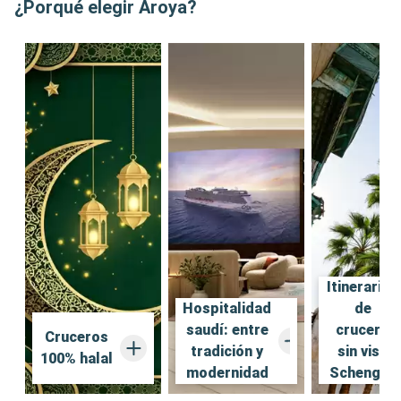
La gastronomía es un pilar fundamental, con una variada oferta 
¿Porqué elegir Aroya?
totalmente certificada 100 % halal, que combina especialidades de 
Oriente Medio y cocina internacional en varios restaurantes con 
conceptos distintos.

Las rutas permiten descubrir los países del Golfo, con escalas 
emblemáticas como Dubái, Abu Dabi o Doha, para una inmersión 
completa entre modernidad y tradiciones.

Un crucero de nueva generación, elegante y cultural, ideal para 
descubrir el Golfo en un entorno respetuoso, cómodo y exótico.

Encuentre aquí todos los consejos más populares
Itinerarios
Hospitalidad
de
saudí: entre
crucero
Cruceros
tradición y
sin visa
100% halal
modernidad
Schengen