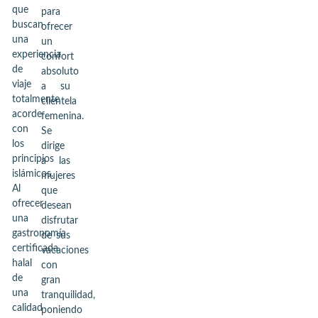
que
para
buscan
ofrecer
una
un
experiencia
confort
de
absoluto
viaje
a su
totalmente
clientela
acorde
femenina.
con
Se
los
dirige
principios
a las
islámicos.
mujeres
Al
que
ofrecer
desean
una
disfrutar
gastronomía
de sus
certificada
vacaciones
halal
con
de
gran
una
tranquilidad,
calidad
poniendo