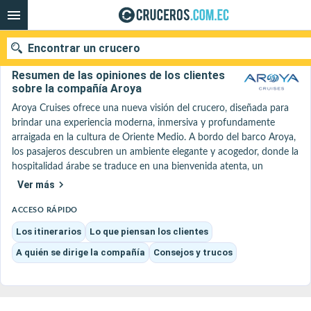
Encontrar un crucero
Aroya : Nuestras ofertas de cruceros 2026 - 2027
Resumen de las opiniones de los clientes
sobre la compañía Aroya
Aroya Cruises ofrece una nueva visión del crucero, diseñada para 
brindar una experiencia moderna, inmersiva y profundamente 
Nuestros destinos
arraigada en la cultura de Oriente Medio. A bordo del barco Aroya, 
los pasajeros descubren un ambiente elegante y acogedor, donde la 
Fecha de salida
hospitalidad árabe se traduce en una bienvenida atenta, un 
ambiente familiar y espacios diseñados para reunirse, relajarse o 
Ver más
Puertos
Compañías
celebrar.

La experiencia a bordo se distingue por un ambiente acogedor y 
ACCESO RÁPIDO
Buscar
refinado, con una programación adaptada a todos, que combina 
Los itinerarios
Lo que piensan los clientes
entretenimiento, momentos de relajación y actividades culturales. 
A quién se dirige la compañía
Consejos y trucos
Las instalaciones son modernas y amplias, e incluyen piscinas, spa y 
zonas de bienestar, además de espacios de relajación reservados 
para las mujeres, diseñados para ofrecer comodidad, intimidad y 
serenidad respetando las costumbres.
