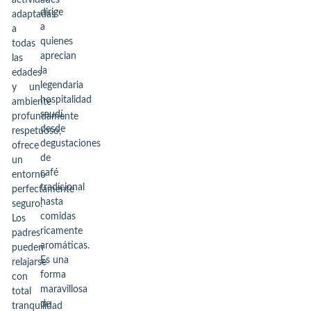
actividades
dirige
adaptadas
a
a
quienes
todas
aprecian
las
la
edades
legendaria
y un
hospitalidad
ambiente
saudí,
profundamente
desde
respetuoso,
degustaciones
ofrece
de
un
café
entorno
tradicional
perfectamente
hasta
seguro.
comidas
Los
ricamente
padres
aromáticas.
pueden
Es una
relajarse
forma
con
maravillosa
total
de
tranquilidad