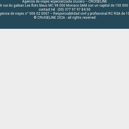
Agencia de viajes especializada crucero – CRUISELINE
6 rue du gabian Les flots bleus MC 98 000 Monaco SAM con un capital de 150 000
contact tel : (00) 377 97 97 84 50
gencia de viajes n° 006 02 0007 – Responsabilidad civil y profesional RC RSA de
© CRUISELINE 2026 - all rights reserved