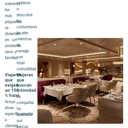
celebrar
mientras
o
los
descubrir
más
las
pequeños
costumbres
se
locales
divierten
mientras
en un
se
ambiente
navega
sano y
con
familiar.
total
comodidad.
Viajeros
Mujeres
que
que
exigen
buscan
un 100
intimidad
% halal
La
Aroya
compañía
atrae
ha
específicamente
diseñado
a
sus
clientes
barcos