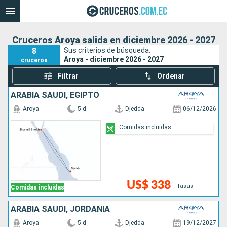
Cruceros Aroya salida en diciembre 2026 - 2027
8
Sus criterios de búsqueda:
Aroya - diciembre 2026 - 2027
cruceros
Filtrar
Ordenar
ARABIA SAUDÍ, EGIPTO
Aroya
5 d
Djedda
06/12/2026
Comidas incluidas
US$ 338
+Tasas
Comidas incluidas
ARABIA SAUDÍ, JORDANIA
Aroya
5 d
Djedda
19/12/2027