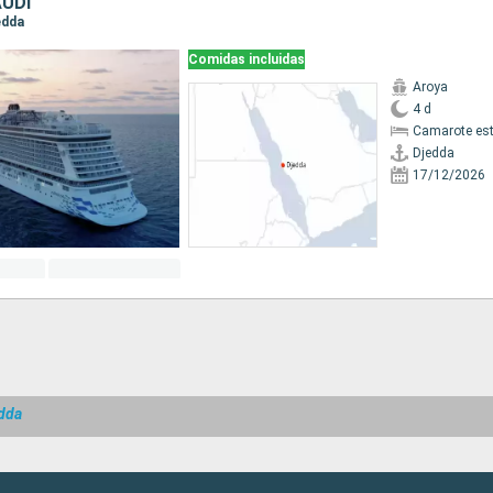
AUDÍ
jedda
Comidas incluidas
Aroya
4 d
Camarote es
Djedda
17/12/2026
dda