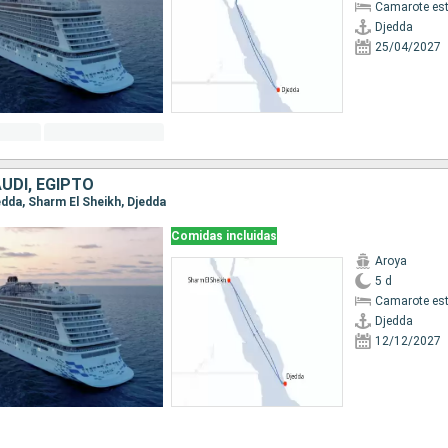
Camarote es
Djedda
25/04/2027
UDÍ, EGIPTO
jedda, Sharm El Sheikh, Djedda
Comidas incluidas
Aroya
5 d
Camarote es
Djedda
12/12/2027