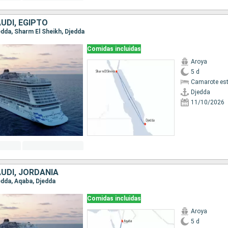
UDÍ, EGIPTO
jedda, Sharm El Sheikh, Djedda
Comidas incluidas
Aroya
5 d
Camarote es
Djedda
11/10/2026
UDÍ, JORDANIA
jedda, Aqaba, Djedda
Comidas incluidas
Aroya
5 d