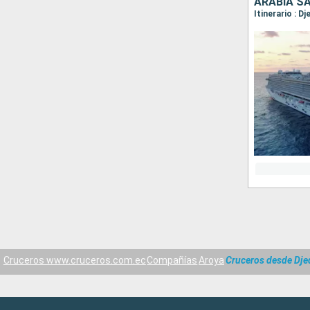
ARABIA S
Itinerario : D
Cruceros www.cruceros.com.ec
Compañías
Aroya
Cruceros desde Dje