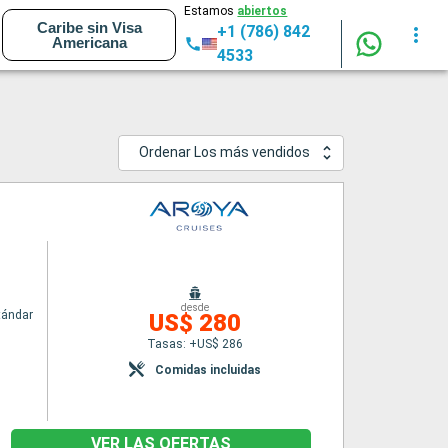
Estamos
abiertos
Caribe sin Visa
+1 (786) 842
Americana
4533
Ordenar Los más vendidos
desde
tándar
US$ 280
Tasas: +US$ 286
Comidas incluidas
VER LAS OFERTAS