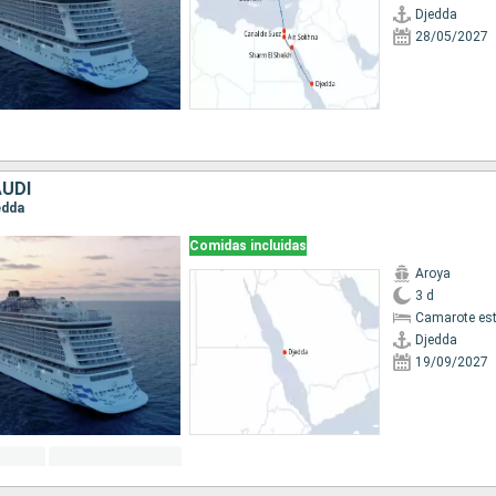
Djedda
28/05/2027
AUDÍ
jedda
Comidas incluidas
Aroya
3 d
Camarote es
Djedda
19/09/2027