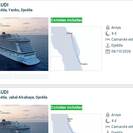
AUDÍ
jedda, Yanbu, Djedda
Comidas incluidas
Aroya
4 d
Camarote es
Djedda
08/10/2026
AUDÍ
jedda, Jabal Alsabaya, Djedda
Comidas incluidas
Aroya
4 d
Camarote es
Djedda