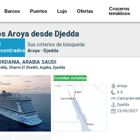
Cruceros
Barcos
Puertos
Lujo
Ofertas
temáticos
s Aroya desde Djedda
1
Sus criterios de búsqueda:
ncontrados
Aroya - Djedda
ORDANIA, ARABIA SAUDÍ
jedda, Sharm El Sheikh, Aqaba, Djedda
Comidas incluidas
Aroya
6 d
Camarote es
Djedda
23/05/2027