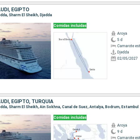
UDÍ, EGIPTO
jedda, Sharm El Sheikh, Djedda
Comidas incluidas
Aroya
5 d
Camarote es
Djedda
02/05/2027
UDÍ, EGIPTO, TURQUÍA
Djedda, Sharm El Sheikh, Ain Sokhna, Canal de Suez, Antalya, Bodrum, Estambul
Comidas incluidas
Aroya
9 d
Camarote es