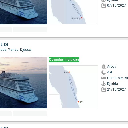
07/10/2027
AUDÍ
jedda, Yanbu, Djedda
Comidas incluidas
Aroya
4 d
Camarote es
Djedda
21/10/2027