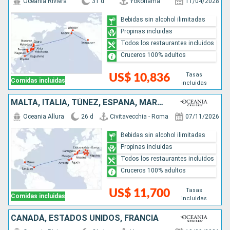
Oceania Riviera
31 d
Yokohama
11/04/2028
Bebidas sin alcohol ilimitadas
Propinas incluidas
Todos los restaurantes incluidos
Cruceros 100% adultos
Tasas
US$ 10,836
Comidas incluidas
incluidas
MALTA, ITALIA, TÚNEZ, ESPAÑA, MARRUECOS, PUERTO RICO, ESTADOS UNIDOS
Oceania Allura
26 d
Civitavecchia - Roma
07/11/2026
Bebidas sin alcohol ilimitadas
Propinas incluidas
Todos los restaurantes incluidos
Cruceros 100% adultos
Tasas
US$ 11,700
Comidas incluidas
incluidas
CANADÁ, ESTADOS UNIDOS, FRANCIA