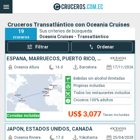
Cruceros Transatlántico con Oceania Cruises
19
Sus criterios de búsqueda:
Oceania Cruises - Transatlántico
cruceros
Filtrar
Ordenar
ESPAÑA, MARRUECOS, PUERTO RICO, ESTADOS UNIDOS
Oceania Allura
16 d
Barcelona
17/11/2026
Bebidas sin alcohol ilimitadas
Propinas incluidas
Todos los restaurantes incluidos
Cruceros 100% adultos
US$ 3,077
Tasas incluidas
Comidas incluidas
JAPÓN, ESTADOS UNIDOS, CANADÁ
Oceania Riviera
17 d
Yokohama
25/04/2028