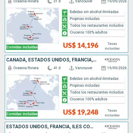
Oceania Riviera
31 d
Vancouver
19/09/2026
Bebidas sin alcohol ilimitadas
Propinas incluidas
Todos los restaurantes incluidos
Cruceros 100% adultos
Tasas
US$ 14,196
Comidas incluidas
incluidas
CANADÁ, ESTADOS UNIDOS, FRANCIA, ILES COOK, FIDJI (ISLAS)
Oceania Riviera
41 d
Vancouver
19/09/2026
Bebidas sin alcohol ilimitadas
Propinas incluidas
Todos los restaurantes incluidos
Cruceros 100% adultos
Tasas
US$ 19,248
Comidas incluidas
incluidas
ESTADOS UNIDOS, FRANCIA, ILES COOK, TONGA, FIDJI (ISLAS), VANUATU, NUEVA CALEDONIA, AUSTRALIA