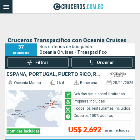
Cruceros Transpacifico con Oceania Cruises
37
Sus criterios de búsqueda:
Oceania Cruises - Transpacifico
cruceros
Filtrar
Ordenar
ESPAÑA, PORTUGAL, PUERTO RICO, REPÚBLICA DOMINICANA, ESTADOS UNIDOS
Oceania Marina
16 d
Barcelona
25/11/2026
Bebidas sin alcohol ilimitadas
Propinas incluidas
Todos los restaurantes incluidos
Cruceros 100% adultos
US$ 2,692
Tasas incluidas
Comidas incluidas