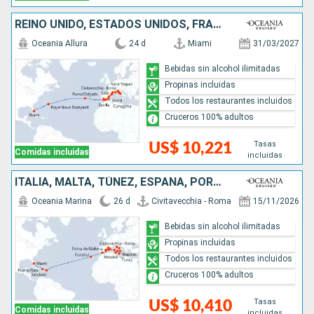
REINO UNIDO, ESTADOS UNIDOS, FRANCIA, ITALIA, ESPAÑA, PORTUGAL
Oceania Allura
24 d
Miami
31/03/2027
Bebidas sin alcohol ilimitadas
Propinas incluidas
Todos los restaurantes incluidos
Cruceros 100% adultos
Tasas
US$ 10,221
Comidas incluidas
incluidas
ITALIA, MALTA, TÚNEZ, ESPAÑA, PORTUGAL, PUERTO RICO, REPÚBLICA DOMINICANA, ESTADOS UNIDOS
Oceania Marina
26 d
Civitavecchia - Roma
15/11/2026
Bebidas sin alcohol ilimitadas
Propinas incluidas
Todos los restaurantes incluidos
Cruceros 100% adultos
Tasas
US$ 10,410
Comidas incluidas
incluidas