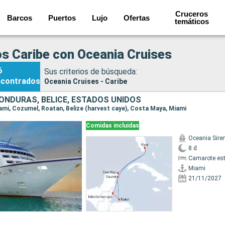
Cruceros
Barcos
Puertos
Lujo
Ofertas
temáticos
s Caribe con Oceania Cruises
6
Sus criterios de búsqueda:
ncontrados
Oceania Cruises - Caribe
HONDURAS, BELICE, ESTADOS UNIDOS
Miami, Cozumel, Roatan, Belize (harvest caye), Costa Maya, Miami
Comidas incluidas
Oceania Sire
8 d
Camarote es
Miami
21/11/2027