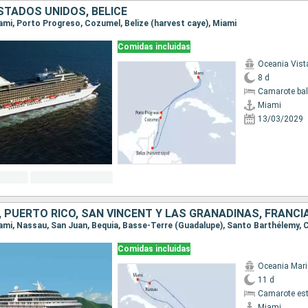
STADOS UNIDOS, BELICE
Miami, Porto Progreso, Cozumel, Belize (harvest caye), Miami
Comidas incluidas
Oceania Vist
8 d
Camarote ba
Miami
13/03/2029
Comidas incluidas
Oceania Mar
11 d
Camarote es
Miami