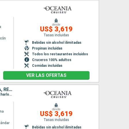
desde
a
US$ 3,619
Tasas incluidas
lcón
Bebidas sin alcohol ilimitadas
Propinas incluidas
Todos los restaurantes incluidos
Cruceros 100% adultos
Comidas incluidas
VER LAS OFERTAS
BAHAMAS, PUERTO RICO, SAN VINCENT Y LAS GRANADINAS, FRANCIA, REPÚBLICA DOMINICANA, ESTADOS UNIDOS
Itinerario : Miami, Nassau, San Juan, Bequia, Basse-Terre (Guadalupe), Santo Barthélemy, Charlotte Amalie, Puerto Plata, Miami
desde
ina
US$ 3,619
Tasas incluidas
tándar
Bebidas sin alcohol ilimitadas