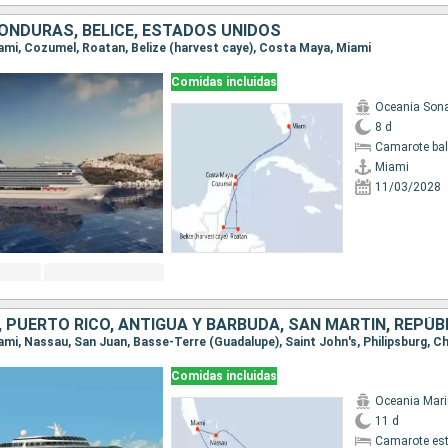
HONDURAS, BELICE, ESTADOS UNIDOS
Miami, Cozumel, Roatan, Belize (harvest caye), Costa Maya, Miami
Comidas incluidas
Oceania Son
8 d
Camarote ba
Miami
11/03/2028
Comidas incluidas
Oceania Mar
11 d
Camarote es