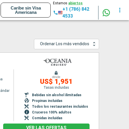
Estamos
abiertos
Caribe sin Visa
+1 (786) 842
Americana
4533
Ordenar Los más vendidos
desde
na
US$ 1,951
Tasas incluidas
tándar
Bebidas sin alcohol ilimitadas
Propinas incluidas
Todos los restaurantes incluidos
Cruceros 100% adultos
Comidas incluidas
VER LAS OFERTAS