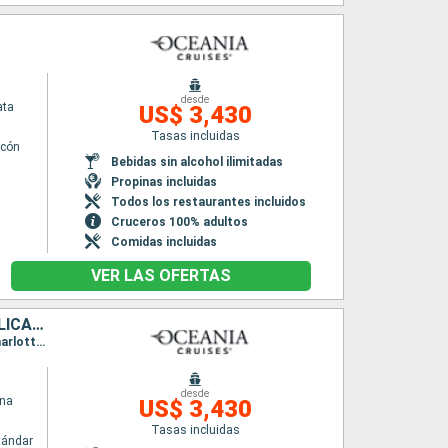
desde
ata
US$ 3,430
Tasas incluidas
lcón
Bebidas sin alcohol ilimitadas
Propinas incluidas
Todos los restaurantes incluidos
Cruceros 100% adultos
Comidas incluidas
VER LAS OFERTAS
BAHAMAS, PUERTO RICO, ANTIGUA Y BARBUDA, SAN MARTÍN, REPÚBLICA DOMINICANA, ESTADOS UNIDOS
Itinerario : Miami, Nassau, San Juan, Basse-Terre (Guadalupe), Saint John's, Philipsburg, Charlotte Amalie, Puerto Plata, Miami
desde
ina
US$ 3,430
Tasas incluidas
tándar