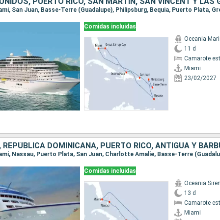
Comidas incluidas
Oceania Mar
11 d
Camarote es
Miami
23/02/2027
Comidas incluidas
Oceania Sire
13 d
Camarote es
Miami