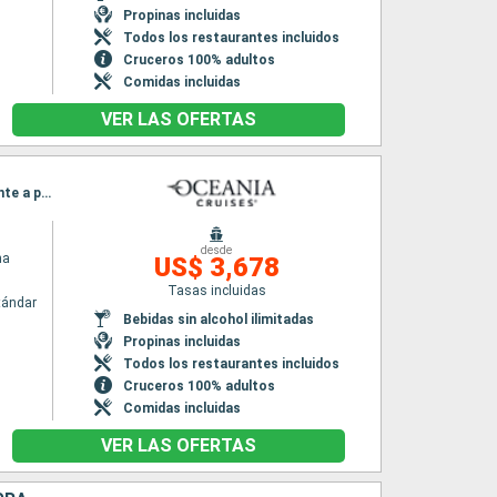
Propinas incluidas
Todos los restaurantes incluidos
Cruceros 100% adultos
Comidas incluidas
VER LAS OFERTAS
Itinerario : Miami, Aruba, Willemstad(Curaçao), Kralendjik (Bonaire), Grenada, Castries, Pointe a pitre (Guadalupe), Philipsburg, Miami
desde
na
US$ 3,678
Tasas incluidas
tándar
Bebidas sin alcohol ilimitadas
Propinas incluidas
Todos los restaurantes incluidos
Cruceros 100% adultos
Comidas incluidas
VER LAS OFERTAS