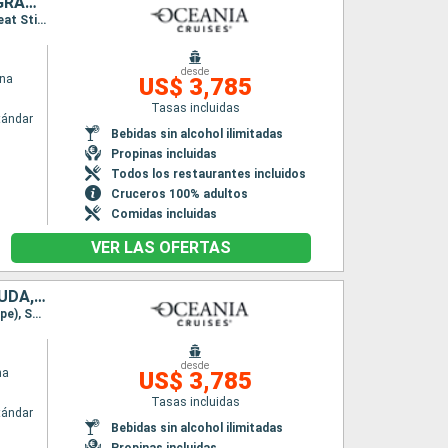
ESTADOS UNIDOS, PUERTO RICO, SAN MARTÍN, SAN VINCENT Y LAS GRANADINAS, REPÚBLICA DOMINICANA, BAHAMAS
Itinerario : Miami, San Juan, Basse-Terre (Guadalupe), Philipsburg, Bequia, Puerto Plata, Great Stirrup Cay, Miami
desde
ina
US$ 3,785
Tasas incluidas
tándar
Bebidas sin alcohol ilimitadas
Propinas incluidas
Todos los restaurantes incluidos
Cruceros 100% adultos
Comidas incluidas
VER LAS OFERTAS
BAHAMAS, REPÚBLICA DOMINICANA, PUERTO RICO, ANTIGUA Y BARBUDA, FRANCIA, SAN VINCENT Y LAS GRANADINAS, ESTADOS UNIDOS
Itinerario : Miami, Nassau, Puerto Plata, San Juan, Charlotte Amalie, Basse-Terre (Guadalupe), Saint John's, Santo Barthélemy, Bequia, Miami
desde
na
US$ 3,785
Tasas incluidas
tándar
Bebidas sin alcohol ilimitadas
Propinas incluidas