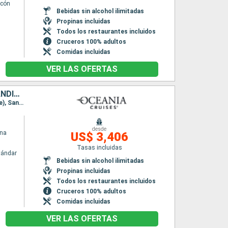
lcón
Bebidas sin alcohol ilimitadas
Propinas incluidas
Todos los restaurantes incluidos
Cruceros 100% adultos
Comidas incluidas
VER LAS OFERTAS
ESTADOS UNIDOS, REPÚBLICA DOMINICANA, PUERTO RICO, GROENLANDIA, FRANCIA, SAN MARTÍN
Itinerario : Miami, Puerto Plata, San Juan, Frederiksdal and Sydkap, Basse-Terre (Guadalupe), Santo Barthélemy, Philipsburg, Miami
desde
ina
US$ 3,406
Tasas incluidas
tándar
Bebidas sin alcohol ilimitadas
Propinas incluidas
Todos los restaurantes incluidos
Cruceros 100% adultos
Comidas incluidas
VER LAS OFERTAS