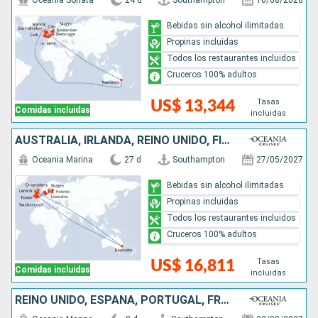
Oceania Sonata
24 d
Southampton
16/08/2028
Bebidas sin alcohol ilimitadas
Propinas incluidas
Todos los restaurantes incluidos
Cruceros 100% adultos
Tasas
US$ 13,344
Comidas incluidas
incluidas
AUSTRALIA, IRLANDA, REINO UNIDO, FINLANDIA, ESTONIA, LETONIA, SUECIA, ALEMANIA, DINAMARCA
Oceania Marina
27 d
Southampton
27/05/2027
Bebidas sin alcohol ilimitadas
Propinas incluidas
Todos los restaurantes incluidos
Cruceros 100% adultos
Tasas
US$ 16,811
Comidas incluidas
incluidas
REINO UNIDO, ESPAÑA, PORTUGAL, FRANCIA